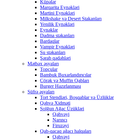
Küpələr
Marqarita Eynəkləri
Martini Eynəkləri
Milkshake və Desert Stakanları
Yenilik Eynəkləri
Eynəklər
Dadma stəkanları
Bardaqlar
Vampir Eynəkləri
Su stəkanları
Şərab qədəhləri
Mətbəx əşyaları
Topçular
Bambuk Buxarlandırıcılar
Çörək və Muffin Qabları
Burger Hazırlanması
Süfrə əşyaları
Tort Stendləri, Boşqablar və Üzlüklər
Qəhvə Xidməti
Solğun Ağac Üzükləri
Qəhvəyi
Narıncı
Firuzəyi
Qab-qacaq ağacı halqaları
Qəhvəyi