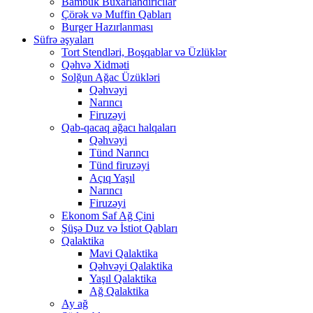
Bambuk Buxarlandırıcılar
Çörək və Muffin Qabları
Burger Hazırlanması
Süfrə əşyaları
Tort Stendləri, Boşqablar və Üzlüklər
Qəhvə Xidməti
Solğun Ağac Üzükləri
Qəhvəyi
Narıncı
Firuzəyi
Qab-qacaq ağacı halqaları
Qəhvəyi
Tünd Narıncı
Tünd firuzəyi
Açıq Yaşıl
Narıncı
Firuzəyi
Ekonom Saf Ağ Çini
Şüşə Duz və İstiot Qabları
Qalaktika
Mavi Qalaktika
Qəhvəyi Qalaktika
Yaşıl Qalaktika
Ağ Qalaktika
Ay ağ