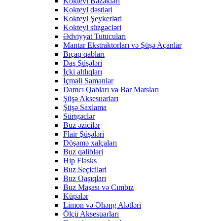
Kokteyl Bəzəkləri
Kokteyl dəstləri
Kokteyl Şeykerləri
Kokteyl süzgəcləri
Ədviyyat Tutucuları
Mantar Ekstraktorları və Şüşə Açanlar
Bıçaq qabları
Daş Şüşələri
İçki altlıqları
İçməli Samanlar
Damcı Qabları və Bar Matsları
Şüşə Aksesuarları
Şüşə Saxlama
Sürtgəclər
Buz əzicilər
Flair Şüşələri
Döşəmə xalçaları
Buz qəlibləri
Hip Flasks
Buz Seçiciləri
Buz Qaşıqları
Buz Maşası və Cımbız
Küpələr
Limon və Əhəng Alətləri
Ölçü Aksesuarları