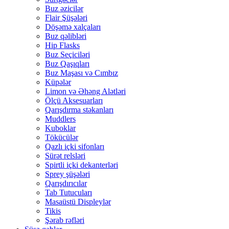
Buz əzicilər
Flair Şüşələri
Döşəmə xalçaları
Buz qəlibləri
Hip Flasks
Buz Seçiciləri
Buz Qaşıqları
Buz Maşası və Cımbız
Küpələr
Limon və Əhəng Alətləri
Ölçü Aksesuarları
Qarışdırma stəkanları
Muddlers
Kuboklar
Tökücülər
Qazlı içki sifonları
Sürət relsləri
Spirtli içki dekanterləri
Sprey şüşələri
Qarışdırıcılar
Tab Tutucuları
Masaüstü Displeylər
Tikis
Şərab rəfləri