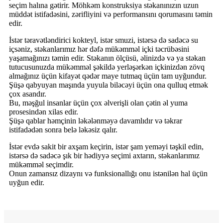
seçim halına gətirir. Möhkəm konstruksiya stəkanınızın uzun
müddət istifadəsini, zərifliyini və performansını qorumasını təmin
edir.
İstər təravətləndirici kokteyl, istər smuzi, istərsə də sadəcə su
içsəniz, stəkanlarımız hər dəfə mükəmməl içki təcrübəsini
yaşamağınızı təmin edir. Stəkanın ölçüsü, əlinizdə və ya stəkan
tutucusunuzda mükəmməl şəkildə yerləşərkən içkinizdən zövq
almağınız üçün kifayət qədər maye tutmaq üçün tam uyğundur.
Şüşə qabyuyan maşında yuyula biləcəyi üçün ona qulluq etmək
çox asandır.
Bu, məşğul insanlar üçün çox əlverişli olan çətin əl yuma
prosesindən xilas edir.
Şüşə qablar həmçinin ləkələnməyə davamlıdır və təkrar
istifadədən sonra belə ləkəsiz qalır.
İstər evdə sakit bir axşam keçirin, istər şam yeməyi təşkil edin,
istərsə də sadəcə şık bir hədiyyə seçimi axtarın, stəkanlarımız
mükəmməl seçimdir.
Onun zamansız dizaynı və funksionallığı onu istənilən hal üçün
uyğun edir.