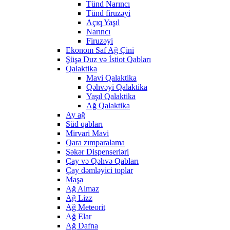
Tünd Narıncı
Tünd firuzəyi
Açıq Yaşıl
Narıncı
Firuzəyi
Ekonom Saf Ağ Çini
Şüşə Duz və İstiot Qabları
Qalaktika
Mavi Qalaktika
Qəhvəyi Qalaktika
Yaşıl Qalaktika
Ağ Qalaktika
Ay ağ
Süd qabları
Mirvari Mavi
Qara zımparalama
Şəkər Dispenserləri
Çay və Qəhvə Qabları
Çay dəmləyici toplar
Maşa
Ağ Almaz
Ağ Lizz
Ağ Meteorit
Ağ Elar
Ağ Dafna