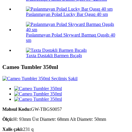
Paslanmayan Polad Lucky Bar Qaşıq 40 sm
Paslanmayan Polad Skyward Barmaq Qaşığı 40
sm
Taxta Dəstəkli Barmen Bıçağı
Cameo Tumbler 350ml
Məhsul Kodu:
GW-TBGS0057
Ölçü:
H: 93mm Üst Diametr: 68mm Alt Diametr: 50mm
Xalis çəki:
231 q