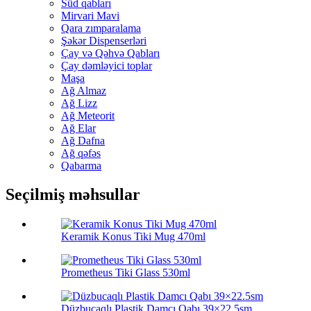
Süd qabları
Mirvari Mavi
Qara zımparalama
Şəkər Dispenserləri
Çay və Qəhvə Qabları
Çay dəmləyici toplar
Maşa
Ağ Almaz
Ağ Lizz
Ağ Meteorit
Ağ Elar
Ağ Dafna
Ağ qəfəs
Qabarma
Seçilmiş məhsullar
Keramik Konus Tiki Mug 470ml
Prometheus Tiki Glass 530ml
Düzbucaqlı Plastik Damcı Qabı 39×22.5sm