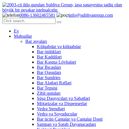
0086-13602465581
info@sublivagroup.com
Ev
Məhsullar
Bar əşyaları
Külqabılar və külqabılar
Bar önlükləri
Bar Kaddiləri
Bar Kəsmə Lövhələri
Bar Bıçaqları
Bar Qaşıqları
Bar Sundries
Bar Alətləri Rəfləri
Bar Tepsisi
Zibil qutuları
Şüşə Daşıyıcıları və Səbətləri
Mötərizələr və Dispenserlər
Vedrə Stendləri
Vedrə və Soyuducular
Bar üçün Çantalar və Çantalar Dəsti
Şampan və Şərab Dayanacaqları