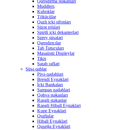
Qarışdırma stəkanları
Muddlers
Kuboklar
Tökücülər
Qazlı içki sifonları
Sürət relsləri
Spirtli içki dekanterləri
Sprey şüşələri
Qarışdırıcılar
Tab Tutucuları
Masaüstü Displeylər
Tikis
Şərab rəfləri
Şüşə qablar
Pivə qədəhləri
Brendi Eynəkləri
İçki Bankaları
Şampan qədəhləri
Qəhvə stəkanları
Rəngli stəkanlar
Rəngli Hiball Eynəkləri
Kupe Eynəkləri
Qrafinlər
Hiball Eynəkləri
Qasırğa Eynəkləri