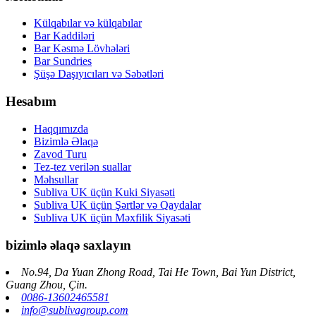
Külqabılar və külqabılar
Bar Kaddiləri
Bar Kəsmə Lövhələri
Bar Sundries
Şüşə Daşıyıcıları və Səbətləri
Hesabım
Haqqımızda
Bizimlə Əlaqə
Zavod Turu
Tez-tez verilən suallar
Məhsullar
Subliva UK üçün Kuki Siyasəti
Subliva UK üçün Şərtlər və Qaydalar
Subliva UK üçün Məxfilik Siyasəti
bizimlə əlaqə saxlayın
No.94, Da Yuan Zhong Road, Tai He Town, Bai Yun District,
Guang Zhou, Çin.
0086-13602465581
info@sublivagroup.com