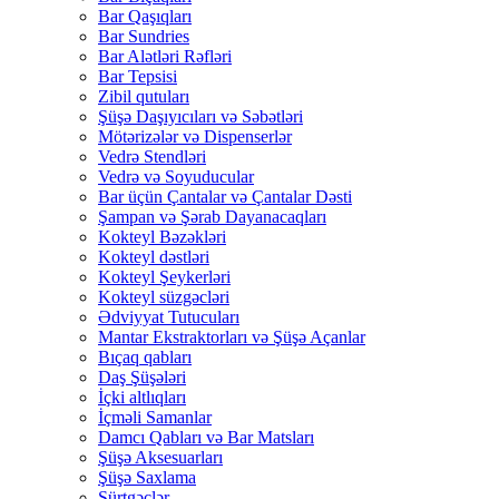
Bar Qaşıqları
Bar Sundries
Bar Alətləri Rəfləri
Bar Tepsisi
Zibil qutuları
Şüşə Daşıyıcıları və Səbətləri
Mötərizələr və Dispenserlər
Vedrə Stendləri
Vedrə və Soyuducular
Bar üçün Çantalar və Çantalar Dəsti
Şampan və Şərab Dayanacaqları
Kokteyl Bəzəkləri
Kokteyl dəstləri
Kokteyl Şeykerləri
Kokteyl süzgəcləri
Ədviyyat Tutucuları
Mantar Ekstraktorları və Şüşə Açanlar
Bıçaq qabları
Daş Şüşələri
İçki altlıqları
İçməli Samanlar
Damcı Qabları və Bar Matsları
Şüşə Aksesuarları
Şüşə Saxlama
Sürtgəclər