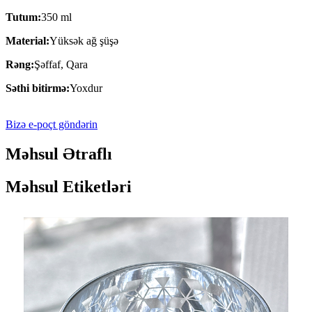
Tutum:
350 ml
Material:
Yüksək ağ şüşə
Rəng:
Şəffaf, Qara
Səthi bitirmə:
Yoxdur
Bizə e-poçt göndərin
Məhsul Ətraflı
Məhsul Etiketləri