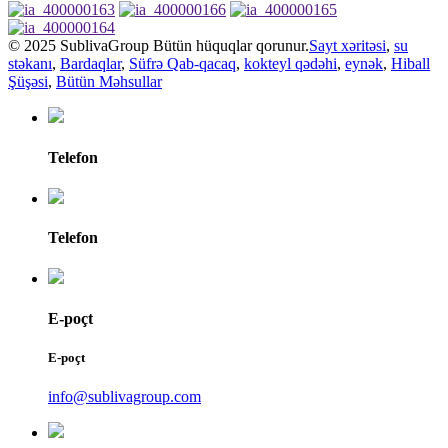
© 2025 SublivaGroup Bütün hüquqlar qorunur.
Sayt xəritəsi
,
su
stəkanı
,
Bardaqlar
,
Süfrə Qab-qacaq
,
kokteyl qədəhi
,
eynək
,
Hiball
Şüşəsi
,
Bütün Məhsullar
Telefon
Telefon
E-poçt
E-poçt
info@sublivagroup.com