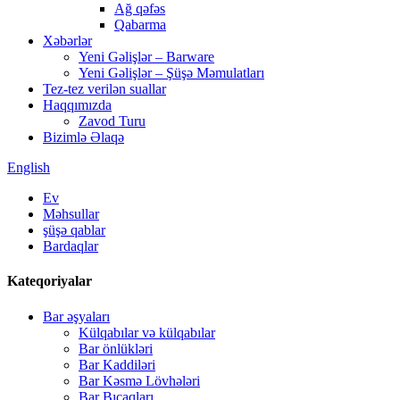
Ağ qəfəs
Qabarma
Xəbərlər
Yeni Gəlişlər – Barware
Yeni Gəlişlər – Şüşə Məmulatları
Tez-tez verilən suallar
Haqqımızda
Zavod Turu
Bizimlə Əlaqə
English
Ev
Məhsullar
şüşə qablar
Bardaqlar
Kateqoriyalar
Bar əşyaları
Külqabılar və külqabılar
Bar önlükləri
Bar Kaddiləri
Bar Kəsmə Lövhələri
Bar Bıçaqları