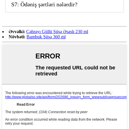
S7: Ödəniş şərtləri nələrdir?
Əvvəlki:
Çəhrayı Güllü Şüşə Əsaslı 230 ml
Növbəti:
Bambuk Şüşə 360 ml