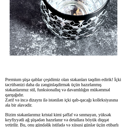
Premium şüşə qablar çeşidimiz olan stəkanları təqdim edirik! İçki
təcrübənizi daha da zənginləşdirmək üçün hazırlanmış
stəkanlarımız stil, funksionallıq və davamlılığın mükəmməl
qarışığıdır.
Zərif və incə dizaynı ilə istənilən içki qab-qacağı kolleksiyasına
əla bir əlavədir.
Bizim stəkanlarımız kristal kimi şəffaf və sınmayan, yüksək
keyfiyyətli ağ şüşədən hazırlanır və detallara böyük diqqət
yetirilir. Bu, onu gündəlik istifadə və xüsusi günlər üçün etibarlı