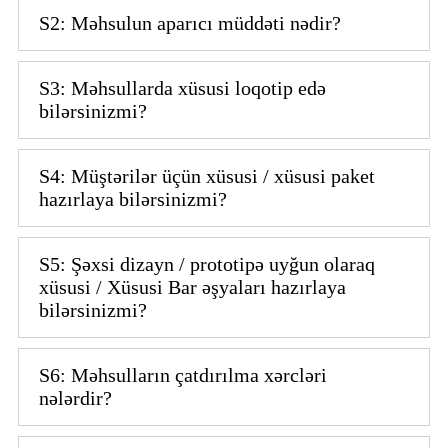
S2: Məhsulun aparıcı müddəti nədir?
S3: Məhsullarda xüsusi loqotip edə
bilərsinizmi?
S4: Müştərilər üçün xüsusi / xüsusi paket
hazırlaya bilərsinizmi?
S5: Şəxsi dizayn / prototipə uyğun olaraq
xüsusi / Xüsusi Bar əşyaları hazırlaya
bilərsinizmi?
S6: Məhsulların çatdırılma xərcləri
nələrdir?