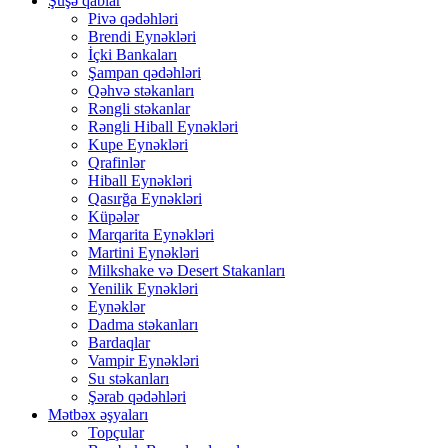
Şüşə qablar
Pivə qədəhləri
Brendi Eynəkləri
İçki Bankaları
Şampan qədəhləri
Qəhvə stəkanları
Rəngli stəkanlar
Rəngli Hiball Eynəkləri
Kupe Eynəkləri
Qrafinlər
Hiball Eynəkləri
Qasırğa Eynəkləri
Küpələr
Marqarita Eynəkləri
Martini Eynəkləri
Milkshake və Desert Stakanları
Yenilik Eynəkləri
Eynəklər
Dadma stəkanları
Bardaqlar
Vampir Eynəkləri
Su stəkanları
Şərab qədəhləri
Mətbəx əşyaları
Topçular