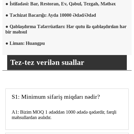
● İstifadəsi: Bar, Restoran, Ev, Qəbul, Tezgah, Mətbəx
● Təchizat Bacarığı: Ayda 10000 Ədəd/Ədəd
● Qablaşdırma Təfərrüatları: Hər qutu ilə qablaşdırılan hər
bir məhsul
● Liman: Huangpu
Tez-tez verilən suallar
S1: Minimum sifariş miqdarı nədir?
A1: Bizim MOQ 1 ədəddən 1000 ədədə qədərdir, fərqli
məhsullardan asılıdır.