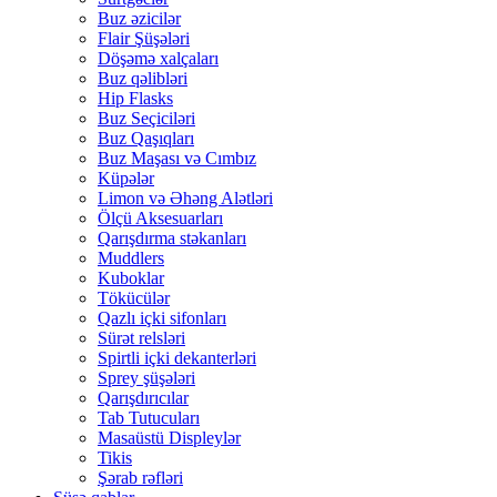
Buz əzicilər
Flair Şüşələri
Döşəmə xalçaları
Buz qəlibləri
Hip Flasks
Buz Seçiciləri
Buz Qaşıqları
Buz Maşası və Cımbız
Küpələr
Limon və Əhəng Alətləri
Ölçü Aksesuarları
Qarışdırma stəkanları
Muddlers
Kuboklar
Tökücülər
Qazlı içki sifonları
Sürət relsləri
Spirtli içki dekanterləri
Sprey şüşələri
Qarışdırıcılar
Tab Tutucuları
Masaüstü Displeylər
Tikis
Şərab rəfləri