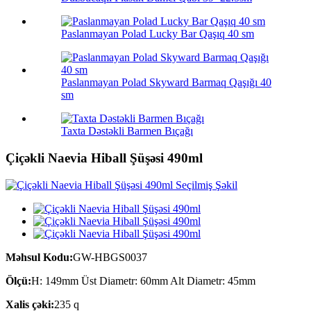
Paslanmayan Polad Lucky Bar Qaşıq 40 sm
Paslanmayan Polad Skyward Barmaq Qaşığı 40
sm
Taxta Dəstəkli Barmen Bıçağı
Çiçəkli Naevia Hiball Şüşəsi 490ml
Məhsul Kodu:
GW-HBGS0037
Ölçü:
H: 149mm Üst Diametr: 60mm Alt Diametr: 45mm
Xalis çəki:
235 q