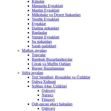
Küpələr
Marqarita Eynəkləri
Martini Eynəkləri
Milkshake və Desert Stakanları
Yenilik Eynəkləri
Eynəklər
Dadma stəkanları
Bardaqlar
Vampir Eynəkləri
Su stəkanları
Şərab qədəhləri
Mətbəx əşyaları
Topçular
Bambuk Buxarlandırıcılar
Çörək və Muffin Qabları
Burger Hazırlanması
Süfrə əşyaları
Tort Stendləri, Boşqablar və Üzlüklər
Qəhvə Xidməti
Solğun Ağac Üzükləri
Qəhvəyi
Narıncı
Firuzəyi
Qab-qacaq ağacı halqaları
Qəhvəyi