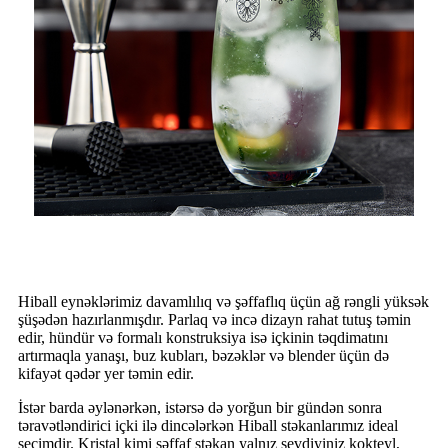
Hiball eynəklərimiz davamlılıq və şəffaflıq üçün ağ rəngli yüksək
şüşədən hazırlanmışdır. Parlaq və incə dizayn rahat tutuş təmin
edir, hündür və formalı konstruksiya isə içkinin təqdimatını
artırmaqla yanaşı, buz kubları, bəzəklər və blender üçün də
kifayət qədər yer təmin edir.
İstər barda əylənərkən, istərsə də yorğun bir gündən sonra
təravətləndirici içki ilə dincələrkən Hiball stəkanlarımız ideal
seçimdir. Kristal kimi şəffaf stəkan yalnız sevdiyiniz kokteyl,