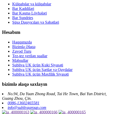
Külqabılar və külqabılar
Bar Kaddiləri
Bar Kəsmə Lövhələri
Bar Sundries
Şüşə Daşıyıcıları və Səbətləri
Hesabım
Haqqımızda
Bizimlə Əlaqə
Zavod Turu
Tez-tez verilən suallar
Məhsullar
Subliva UK üçün Kuki Siyasəti
Subliva UK üçün Şərtlər və Qaydalar
Subliva UK üçün Məxfilik Siyasəti
bizimlə əlaqə saxlayın
No.94, Da Yuan Zhong Road, Tai He Town, Bai Yun District,
Guang Zhou, Çin.
0086-13602465581
info@sublivagroup.com