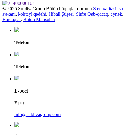
© 2025 SublivaGroup Bütün hüquqlar qorunur.
Sayt xəritəsi
,
su
stəkanı
,
kokteyl qədəhi
,
Hiball Şüşəsi
,
Süfrə Qab-qacaq
,
eynək
,
Bardaqlar
,
Bütün Məhsullar
Telefon
Telefon
E-poçt
E-poçt
info@sublivagroup.com