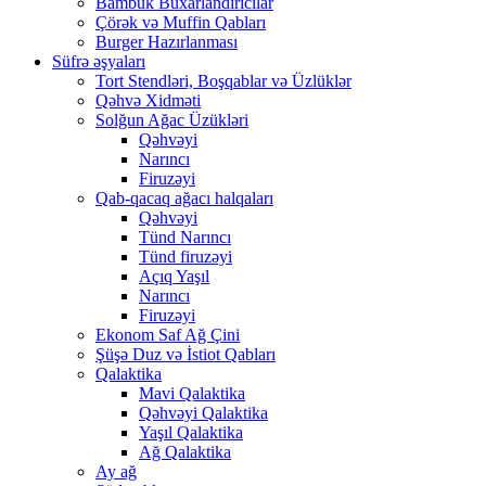
Bambuk Buxarlandırıcılar
Çörək və Muffin Qabları
Burger Hazırlanması
Süfrə əşyaları
Tort Stendləri, Boşqablar və Üzlüklər
Qəhvə Xidməti
Solğun Ağac Üzükləri
Qəhvəyi
Narıncı
Firuzəyi
Qab-qacaq ağacı halqaları
Qəhvəyi
Tünd Narıncı
Tünd firuzəyi
Açıq Yaşıl
Narıncı
Firuzəyi
Ekonom Saf Ağ Çini
Şüşə Duz və İstiot Qabları
Qalaktika
Mavi Qalaktika
Qəhvəyi Qalaktika
Yaşıl Qalaktika
Ağ Qalaktika
Ay ağ