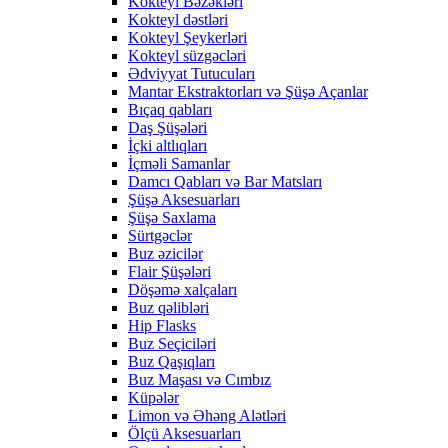
Kokteyl Bəzəkləri
Kokteyl dəstləri
Kokteyl Şeykerləri
Kokteyl süzgəcləri
Ədviyyat Tutucuları
Mantar Ekstraktorları və Şüşə Açanlar
Bıçaq qabları
Daş Şüşələri
İçki altlıqları
İçməli Samanlar
Damcı Qabları və Bar Matsları
Şüşə Aksesuarları
Şüşə Saxlama
Sürtgəclər
Buz əzicilər
Flair Şüşələri
Döşəmə xalçaları
Buz qəlibləri
Hip Flasks
Buz Seçiciləri
Buz Qaşıqları
Buz Maşası və Cımbız
Küpələr
Limon və Əhəng Alətləri
Ölçü Aksesuarları