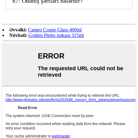
S7: Ödəniş şərtləri nələrdir?
Əvvəlki:
Cameo Coupe Glass 400ml
Növbəti:
Golden Pietro stəkanı 315ml