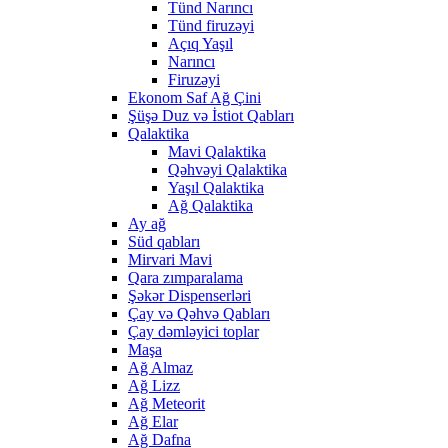
Tünd Narıncı
Tünd firuzəyi
Açıq Yaşıl
Narıncı
Firuzəyi
Ekonom Saf Ağ Çini
Şüşə Duz və İstiot Qabları
Qalaktika
Mavi Qalaktika
Qəhvəyi Qalaktika
Yaşıl Qalaktika
Ağ Qalaktika
Ay ağ
Süd qabları
Mirvari Mavi
Qara zımparalama
Şəkər Dispenserləri
Çay və Qəhvə Qabları
Çay dəmləyici toplar
Maşa
Ağ Almaz
Ağ Lizz
Ağ Meteorit
Ağ Elar
Ağ Dafna