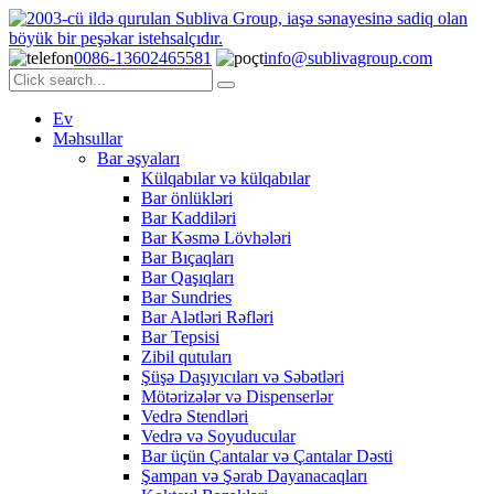
0086-13602465581
info@sublivagroup.com
Ev
Məhsullar
Bar əşyaları
Külqabılar və külqabılar
Bar önlükləri
Bar Kaddiləri
Bar Kəsmə Lövhələri
Bar Bıçaqları
Bar Qaşıqları
Bar Sundries
Bar Alətləri Rəfləri
Bar Tepsisi
Zibil qutuları
Şüşə Daşıyıcıları və Səbətləri
Mötərizələr və Dispenserlər
Vedrə Stendləri
Vedrə və Soyuducular
Bar üçün Çantalar və Çantalar Dəsti
Şampan və Şərab Dayanacaqları