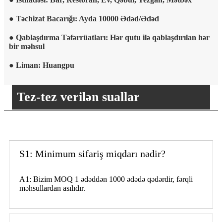
● Təchizat Bacarığı: Ayda 10000 Ədəd/Ədəd
● Qablaşdırma Təfərrüatları: Hər qutu ilə qablaşdırılan hər
bir məhsul
● Liman: Huangpu
Tez-tez verilən suallar
S1: Minimum sifariş miqdarı nədir?
A1: Bizim MOQ 1 ədəddən 1000 ədədə qədərdir, fərqli
məhsullardan asılıdır.