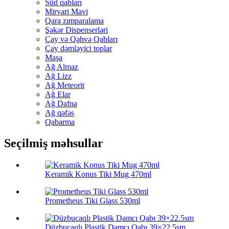
Süd qabları
Mirvari Mavi
Qara zımparalama
Şəkər Dispenserləri
Çay və Qəhvə Qabları
Çay dəmləyici toplar
Maşa
Ağ Almaz
Ağ Lizz
Ağ Meteorit
Ağ Elar
Ağ Dafna
Ağ qəfəs
Qabarma
Seçilmiş məhsullar
Keramik Konus Tiki Mug 470ml
Prometheus Tiki Glass 530ml
Düzbucaqlı Plastik Damcı Qabı 39×22.5sm