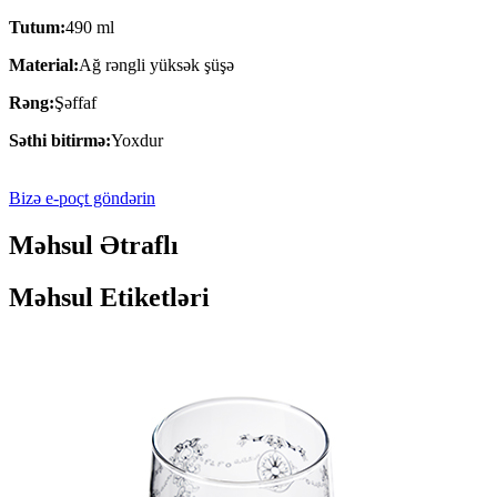
Tutum:
490 ml
Material:
Ağ rəngli yüksək şüşə
Rəng:
Şəffaf
Səthi bitirmə:
Yoxdur
Bizə e-poçt göndərin
Məhsul Ətraflı
Məhsul Etiketləri