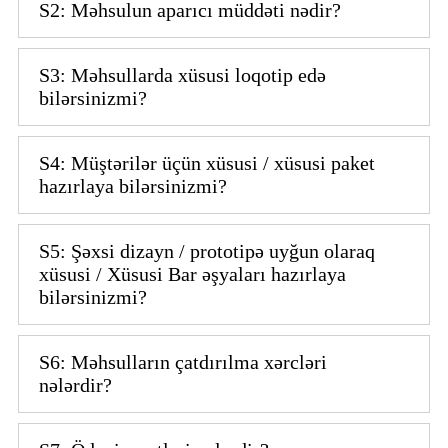
S2: Məhsulun aparıcı müddəti nədir?
S3: Məhsullarda xüsusi loqotip edə
bilərsinizmi?
S4: Müştərilər üçün xüsusi / xüsusi paket
hazırlaya bilərsinizmi?
S5: Şəxsi dizayn / prototipə uyğun olaraq
xüsusi / Xüsusi Bar əşyaları hazırlaya
bilərsinizmi?
S6: Məhsulların çatdırılma xərcləri
nələrdir?