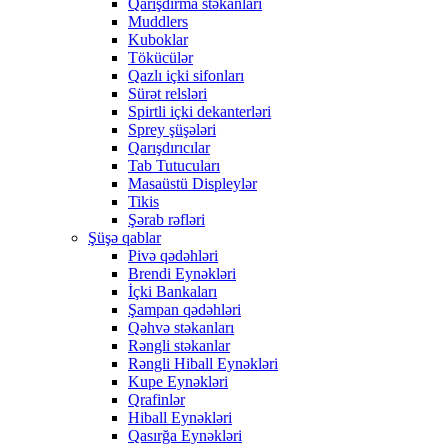
Qarışdırma stəkanları
Muddlers
Kuboklar
Tökücülər
Qazlı içki sifonları
Sürət relsləri
Spirtli içki dekanterləri
Sprey şüşələri
Qarışdırıcılar
Tab Tutucuları
Masaüstü Displeylər
Tikis
Şərab rəfləri
Şüşə qablar
Pivə qədəhləri
Brendi Eynəkləri
İçki Bankaları
Şampan qədəhləri
Qəhvə stəkanları
Rəngli stəkanlar
Rəngli Hiball Eynəkləri
Kupe Eynəkləri
Qrafinlər
Hiball Eynəkləri
Qasırğa Eynəkləri