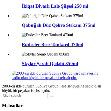
İkiqat Divarlı Lalə Şüşəsi 250 ml
Qabırğalı Düz ​​Qəhvə Stəkanı 375ml
EudesIer Beer Tankard 470ml
Skylar Şərab Qədəhi 850ml
2003-cü ildə qurulan Subliva Group, iaşə sənayesinə sadiq olan
böyük bir peşəkar istehsalçıdır.
Məhsullar