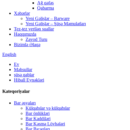
Ağ qəfəs
Qabarma
Xəbərlər
Yeni Gəlişlər – Barware
Yeni Gəlişlər – Şüşə Məmulatları
Tez-tez verilən suallar
Haqqımızda
Zavod Turu
Bizimlə Əlaqə
English
Ev
Məhsullar
şüşə qablar
Hiball Eynəkləri
Kateqoriyalar
Bar əşyaları
Külqabılar və külqabılar
Bar önlükləri
Bar Kaddiləri
Bar Kəsmə Lövhələri
Bar Bıçaqları