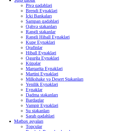
Şüşə qablar
Pivə qədəhləri
Brendi Eynəkləri
İçki Bankaları
Şampan qədəhləri
Qəhvə stəkanları
Rəngli stəkanlar
Rəngli Hiball Eynəkləri
Kupe Eynəkləri
Qrafinlər
Hiball Eynəkləri
Qasırğa Eynəkləri
Küpələr
Marqarita Eynəkləri
Martini Eynəkləri
Milkshake və Desert Stakanları
Yenilik Eynəkləri
Eynəklər
Dadma stəkanları
Bardaqlar
Vampir Eynəkləri
Su stəkanları
Şərab qədəhləri
Mətbəx əşyaları
Topçular