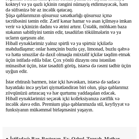
kokteyl və ya qazlı içkinin rəngini nümayiş etdirməyəcək, həm
də süfrənizə bir az incəlik qatacaq.
Şüşə qablarımızın qüsursuz sənətkarlığı qüsursuz içmə
təcrübəsini təmin edir. Zərif kənar hamar və asan içilməyə imkan
verir və içkinizin dadını və ətrini artırır. Üstəlik, möhkəm baza
stəkanın sabitliyini təmin edir, təsadüfən tökülmələrin və ya
ucların qarşısını alır.
Hiball eynəklərimiz yalnız spirtli və ya spirtsiz içkilərlə
məhdudlaşmır; onlar həmçinin buzlu çay, limonad, buzlu qəhvə
və hətta smuzilər də daxil olmaqla müxtəlif içkilər təqdim etmək
üçün istifadə edilə bilər. Çox yönlü dizaynı onu istənilən
münasibət üçün, istər təsadüfi görüş, istərsə də rəsmi tədbir üçün
uyğun edir.
İstər ehtiraslı barmen, istər içki həvəskarı, istərsə də sadəcə
həyatdakı incə şeyləri qiymətləndirən biri olun, şüşə qablarımız
zövqünüzü artıracaq və hər qurtumu yaddaqalan edəcək.
Hiball eynəklərimizi seçərək içki kolleksiyanıza zəriflik və
incəlik əlavə edin. Premium şüşə qablarımızda stil, keyfiyyət və
funksiyanın mükəmməl birləşməsini yaşayın.
● İstifadəsi: Bar, Restoran, Ev, Qəbul, Tezgah, Mətbəx