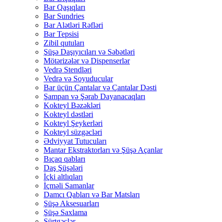
Bar Qaşıqları
Bar Sundries
Bar Alətləri Rəfləri
Bar Tepsisi
Zibil qutuları
Şüşə Daşıyıcıları və Səbətləri
Mötərizələr və Dispenserlər
Vedrə Stendləri
Vedrə və Soyuducular
Bar üçün Çantalar və Çantalar Dəsti
Şampan və Şərab Dayanacaqları
Kokteyl Bəzəkləri
Kokteyl dəstləri
Kokteyl Şeykerləri
Kokteyl süzgəcləri
Ədviyyat Tutucuları
Mantar Ekstraktorları və Şüşə Açanlar
Bıçaq qabları
Daş Şüşələri
İçki altlıqları
İçməli Samanlar
Damcı Qabları və Bar Matsları
Şüşə Aksesuarları
Şüşə Saxlama
Sürtgəclər