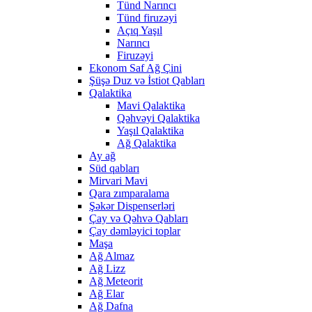
Tünd Narıncı
Tünd firuzəyi
Açıq Yaşıl
Narıncı
Firuzəyi
Ekonom Saf Ağ Çini
Şüşə Duz və İstiot Qabları
Qalaktika
Mavi Qalaktika
Qəhvəyi Qalaktika
Yaşıl Qalaktika
Ağ Qalaktika
Ay ağ
Süd qabları
Mirvari Mavi
Qara zımparalama
Şəkər Dispenserləri
Çay və Qəhvə Qabları
Çay dəmləyici toplar
Maşa
Ağ Almaz
Ağ Lizz
Ağ Meteorit
Ağ Elar
Ağ Dafna