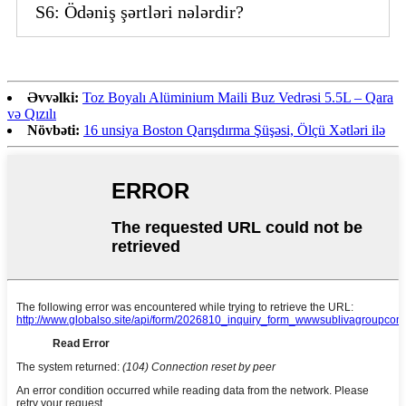
S6: Ödəniş şərtləri nələrdir?
Əvvəlki:
Toz Boyalı Alüminium Maili Buz Vedrəsi 5.5L – Qara
və Qızılı
Növbəti:
16 unsiya Boston Qarışdırma Şüşəsi, Ölçü Xətləri ilə