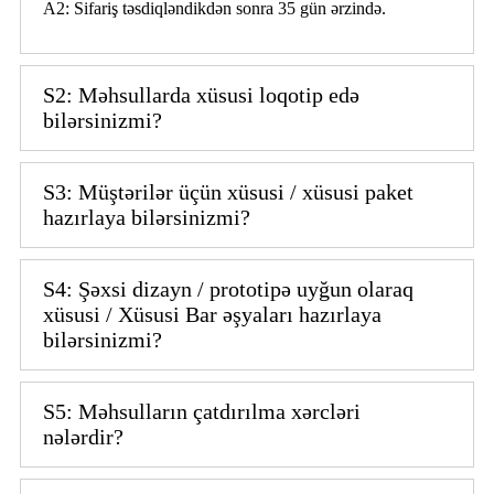
A2: Sifariş təsdiqləndikdən sonra 35 gün ərzində.
S2: Məhsullarda xüsusi loqotip edə
bilərsinizmi?
S3: Müştərilər üçün xüsusi / xüsusi paket
hazırlaya bilərsinizmi?
S4: Şəxsi dizayn / prototipə uyğun olaraq
xüsusi / Xüsusi Bar əşyaları hazırlaya
bilərsinizmi?
S5: Məhsulların çatdırılma xərcləri
nələrdir?