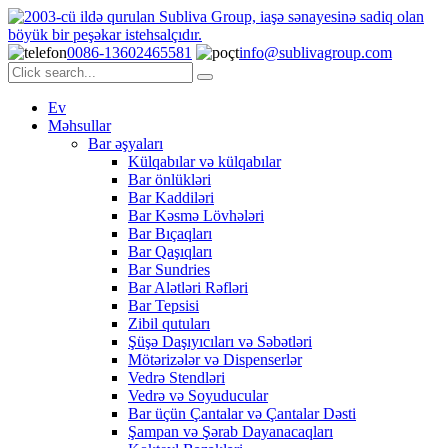
0086-13602465581
info@sublivagroup.com
Ev
Məhsullar
Bar əşyaları
Külqabılar və külqabılar
Bar önlükləri
Bar Kaddiləri
Bar Kəsmə Lövhələri
Bar Bıçaqları
Bar Qaşıqları
Bar Sundries
Bar Alətləri Rəfləri
Bar Tepsisi
Zibil qutuları
Şüşə Daşıyıcıları və Səbətləri
Mötərizələr və Dispenserlər
Vedrə Stendləri
Vedrə və Soyuducular
Bar üçün Çantalar və Çantalar Dəsti
Şampan və Şərab Dayanacaqları