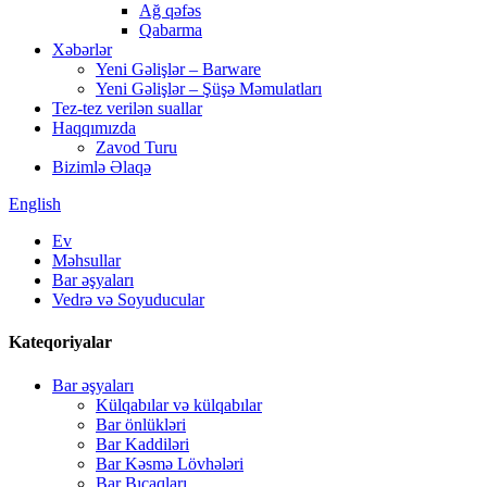
Ağ qəfəs
Qabarma
Xəbərlər
Yeni Gəlişlər – Barware
Yeni Gəlişlər – Şüşə Məmulatları
Tez-tez verilən suallar
Haqqımızda
Zavod Turu
Bizimlə Əlaqə
English
Ev
Məhsullar
Bar əşyaları
Vedrə və Soyuducular
Kateqoriyalar
Bar əşyaları
Külqabılar və külqabılar
Bar önlükləri
Bar Kaddiləri
Bar Kəsmə Lövhələri
Bar Bıçaqları