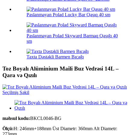
Paslanmayan Polad Lucky Bar Qaşıq 40 sm
Paslanmayan Polad Skyward Barmaq Qaşığı 40
sm
Taxta Dəstəkli Barmen Bıçağı
Toz Boyalı Alüminium Maili Buz Vedrəsi 14L –
Qara və Qızılı
məhsul kodu:
BKCL0046-BG
Ölçü:
H: 246mm+188mm Üst Diametr: 360mm Alt Diametr:
273mm