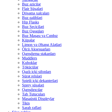
Buz əzicilər
Flair Şüşələri
Döşəmə xalçaları
Buz qəlibləri
Hip Flasks
Buz Seçiciləri
Buz Qaşıqları
Buz Maşası və Cımbız
Küpələr
Limon və Əhəng Alətləri
Ölçü Aksesuarları
Qarışdırma stəkanları
Muddlers
Kuboklar
Tökücülər
Qazlı içki sifonları
Sürət relsləri
Spirtli içki dekanterləri
Sprey şüşələri
Qarışdırıcılar
Tab Tutucuları
Masaüstü Displeylər
Tikis
Şərab rəfləri