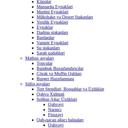
Küpələr
Marqarita Eynəkləri
Martini Eynəkləri
Milkshake və Desert Stakanları
Yenilik Eynəkləri
Eynəklər
Dadma stəkanları
Bardaqlar
Vampir Eynəkləri
Su stəkanları
Şərab qədəhləri
Mətbəx əşyaları
Topçular
Bambuk Buxarlandırıcılar
Çörək və Muffin Qabları
Burger Hazırlanması
Süfrə əşyaları
Tort Stendləri, Boşqablar və Üzlüklər
Qəhvə Xidməti
Solğun Ağac Üzükləri
Qəhvəyi
Narıncı
Firuzəyi
Qab-qacaq ağacı halqaları
Qəhvəyi