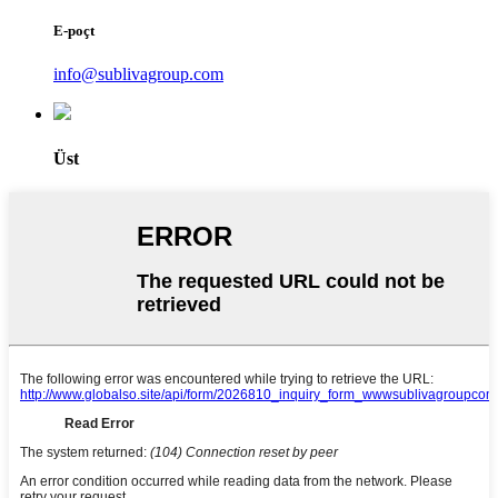
E-poçt
info@sublivagroup.com
Üst