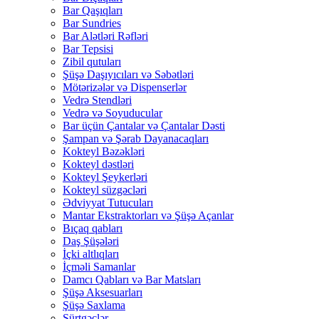
Bar Qaşıqları
Bar Sundries
Bar Alətləri Rəfləri
Bar Tepsisi
Zibil qutuları
Şüşə Daşıyıcıları və Səbətləri
Mötərizələr və Dispenserlər
Vedrə Stendləri
Vedrə və Soyuducular
Bar üçün Çantalar və Çantalar Dəsti
Şampan və Şərab Dayanacaqları
Kokteyl Bəzəkləri
Kokteyl dəstləri
Kokteyl Şeykerləri
Kokteyl süzgəcləri
Ədviyyat Tutucuları
Mantar Ekstraktorları və Şüşə Açanlar
Bıçaq qabları
Daş Şüşələri
İçki altlıqları
İçməli Samanlar
Damcı Qabları və Bar Matsları
Şüşə Aksesuarları
Şüşə Saxlama
Sürtgəclər