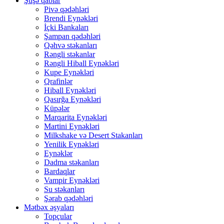
Şüşə qablar
Pivə qədəhləri
Brendi Eynəkləri
İçki Bankaları
Şampan qədəhləri
Qəhvə stəkanları
Rəngli stəkanlar
Rəngli Hiball Eynəkləri
Kupe Eynəkləri
Qrafinlər
Hiball Eynəkləri
Qasırğa Eynəkləri
Küpələr
Marqarita Eynəkləri
Martini Eynəkləri
Milkshake və Desert Stakanları
Yenilik Eynəkləri
Eynəklər
Dadma stəkanları
Bardaqlar
Vampir Eynəkləri
Su stəkanları
Şərab qədəhləri
Mətbəx əşyaları
Topçular