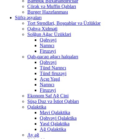
Bambuk Buxarlandırıcılar
Çörək və Muffin Qabları
Burger Hazırlanması
Süfrə əşyaları
Tort Stendləri, Boşqablar və Üzlüklər
Qəhvə Xidməti
Solğun Ağac Üzükləri
Qəhvəyi
Narıncı
Firuzəyi
Qab-qacaq ağacı halqaları
Qəhvəyi
Tünd Narıncı
Tünd firuzəyi
Açıq Yaşıl
Narıncı
Firuzəyi
Ekonom Saf Ağ Çini
Şüşə Duz və İstiot Qabları
Qalaktika
Mavi Qalaktika
Qəhvəyi Qalaktika
Yaşıl Qalaktika
Ağ Qalaktika
Ay ağ