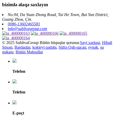
bizimlə əlaqə saxlayın
No.94, Da Yuan Zhong Road, Tai He Town, Bai Yun District,
Guang Zhou, Çin.
0086-13602465581
info@sublivagroup.com
© 2025 SublivaGroup Bütün hüquqlar qorunur.
Sayt xəritəsi
,
Hiball
Şüşəsi
,
Bardaqlar
,
kokteyl qədəhi
,
Süfrə Qab-qacaq
,
eynək
,
su
stəkanı
,
Bütün Məhsullar
Telefon
Telefon
E-poçt