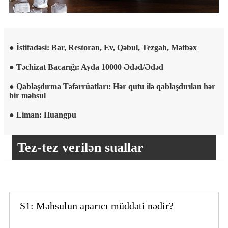
● İstifadəsi: Bar, Restoran, Ev, Qəbul, Tezgah, Mətbəx
● Təchizat Bacarığı: Ayda 10000 Ədəd/Ədəd
● Qablaşdırma Təfərrüatları: Hər qutu ilə qablaşdırılan hər
bir məhsul
● Liman: Huangpu
Tez-tez verilən suallar
S1: Məhsulun aparıcı müddəti nədir?