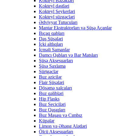
Kokteyl Bəzəkləri
Kokteyl dəstləri
Kokteyl Şeykerləri
Kokteyl süzgəcləri
Ədviyyat Tutucuları
Mantar Ekstraktorları və Şüşə Açanlar
Bıçaq qabları
Daş Şüşələri
İçki altlıqları
İçməli Samanlar
Damcı Qabları və Bar Matsları
Şüşə Aksesuarları
Şüşə Saxlama
Sürtgəclər
Buz əzicilər
Flair Şüşələri
Döşəmə xalçaları
Buz qəlibləri
Hip Flasks
Buz Seçiciləri
Buz Qaşıqları
Buz Maşası və Cımbız
Küpələr
Limon və Əhəng Alətləri
Ölçü Aksesuarları