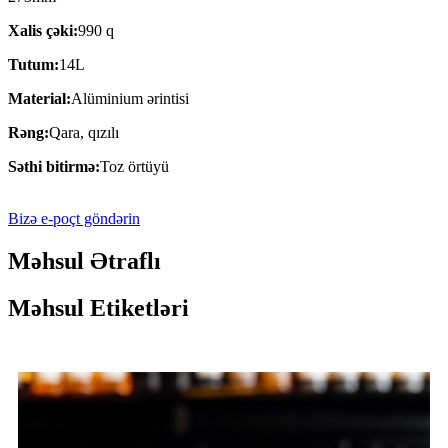
Xalis çəki:
990 q
Tutum:
14L
Material:
Alüminium ərintisi
Rəng:
Qara, qızılı
Səthi bitirmə:
Toz örtüyü
Bizə e-poçt göndərin
Məhsul Ətraflı
Məhsul Etiketləri