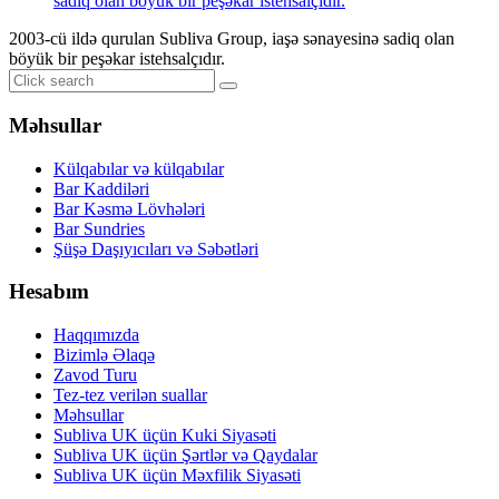
2003-cü ildə qurulan Subliva Group, iaşə sənayesinə sadiq olan
böyük bir peşəkar istehsalçıdır.
Məhsullar
Külqabılar və külqabılar
Bar Kaddiləri
Bar Kəsmə Lövhələri
Bar Sundries
Şüşə Daşıyıcıları və Səbətləri
Hesabım
Haqqımızda
Bizimlə Əlaqə
Zavod Turu
Tez-tez verilən suallar
Məhsullar
Subliva UK üçün Kuki Siyasəti
Subliva UK üçün Şərtlər və Qaydalar
Subliva UK üçün Məxfilik Siyasəti