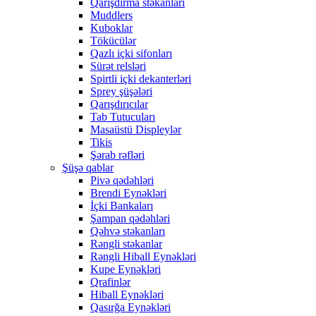
Qarışdırma stəkanları
Muddlers
Kuboklar
Tökücülər
Qazlı içki sifonları
Sürət relsləri
Spirtli içki dekanterləri
Sprey şüşələri
Qarışdırıcılar
Tab Tutucuları
Masaüstü Displeylər
Tikis
Şərab rəfləri
Şüşə qablar
Pivə qədəhləri
Brendi Eynəkləri
İçki Bankaları
Şampan qədəhləri
Qəhvə stəkanları
Rəngli stəkanlar
Rəngli Hiball Eynəkləri
Kupe Eynəkləri
Qrafinlər
Hiball Eynəkləri
Qasırğa Eynəkləri