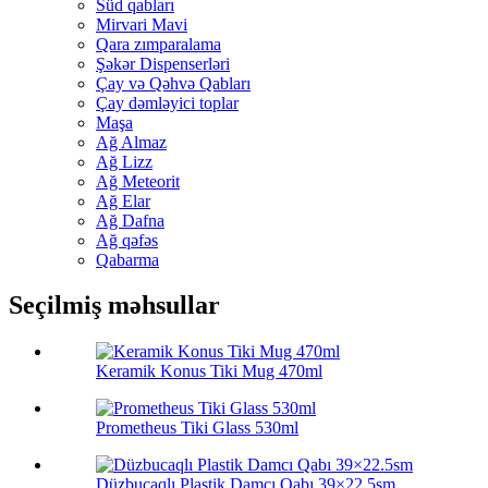
Süd qabları
Mirvari Mavi
Qara zımparalama
Şəkər Dispenserləri
Çay və Qəhvə Qabları
Çay dəmləyici toplar
Maşa
Ağ Almaz
Ağ Lizz
Ağ Meteorit
Ağ Elar
Ağ Dafna
Ağ qəfəs
Qabarma
Seçilmiş məhsullar
Keramik Konus Tiki Mug 470ml
Prometheus Tiki Glass 530ml
Düzbucaqlı Plastik Damcı Qabı 39×22.5sm