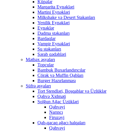
Küpələr
Marqarita Eynəkləri
Martini Eynəkləri
Milkshake və Desert Stakanları
Yenilik Eynəkləri
Eynəklər
Dadma stəkanları
Bardaqlar
Vampir Eynəkləri
Su stəkanları
Şərab qədəhləri
Mətbəx əşyaları
Topçular
Bambuk Buxarlandırıcılar
Çörək və Muffin Qabları
Burger Hazırlanması
Süfrə əşyaları
Tort Stendləri, Boşqablar və Üzlüklər
Qəhvə Xidməti
Solğun Ağac Üzükləri
Qəhvəyi
Narıncı
Firuzəyi
Qab-qacaq ağacı halqaları
Qəhvəyi