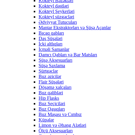
Kokteyl Bəzəkləri
Kokteyl dəstləri
Kokteyl Şeykerləri
Kokteyl süzgəcləri
Ədviyyat Tutucuları
Mantar Ekstraktorları və Şüşə Açanlar
Bıçaq qabları
Daş Şüşələri
İçki altlıqları
İçməli Samanlar
Damcı Qabları və Bar Matsları
Şüşə Aksesuarları
Şüşə Saxlama
Sürtgəclər
Buz əzicilər
Flair Şüşələri
Döşəmə xalçaları
Buz qəlibləri
Hip Flasks
Buz Seçiciləri
Buz Qaşıqları
Buz Maşası və Cımbız
Küpələr
Limon və Əhəng Alətləri
Ölçü Aksesuarları