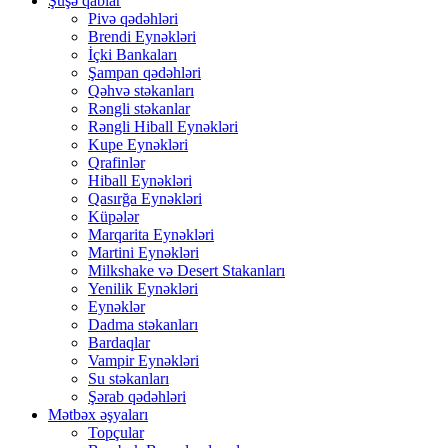
Şüşə qablar
Pivə qədəhləri
Brendi Eynəkləri
İçki Bankaları
Şampan qədəhləri
Qəhvə stəkanları
Rəngli stəkanlar
Rəngli Hiball Eynəkləri
Kupe Eynəkləri
Qrafinlər
Hiball Eynəkləri
Qasırğa Eynəkləri
Küpələr
Marqarita Eynəkləri
Martini Eynəkləri
Milkshake və Desert Stakanları
Yenilik Eynəkləri
Eynəklər
Dadma stəkanları
Bardaqlar
Vampir Eynəkləri
Su stəkanları
Şərab qədəhləri
Mətbəx əşyaları
Topçular