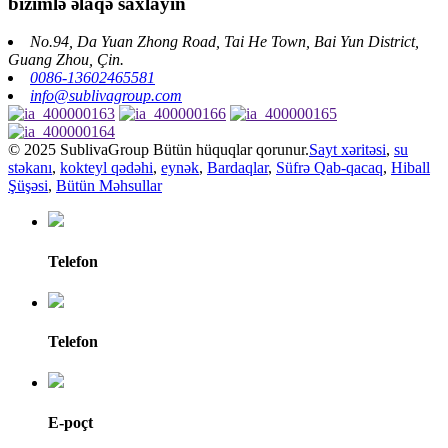
bizimlə əlaqə saxlayın
No.94, Da Yuan Zhong Road, Tai He Town, Bai Yun District,
Guang Zhou, Çin.
0086-13602465581
info@sublivagroup.com
© 2025 SublivaGroup Bütün hüquqlar qorunur.
Sayt xəritəsi
,
su
stəkanı
,
kokteyl qədəhi
,
eynək
,
Bardaqlar
,
Süfrə Qab-qacaq
,
Hiball
Şüşəsi
,
Bütün Məhsullar
Telefon
Telefon
E-poçt