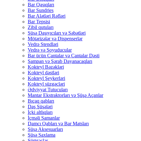
Bar Qaşıqları
Bar Sundries
Bar Alətləri Rəfləri
Bar Tepsisi
Zibil qutuları
Şüşə Daşıyıcıları və Səbətləri
Mötərizələr və Dispenserlər
Vedrə Stendləri
Vedrə və Soyuducular
Bar üçün Çantalar və Çantalar Dəsti
Şampan və Şərab Dayanacaqları
Kokteyl Bəzəkləri
Kokteyl dəstləri
Kokteyl Şeykerləri
Kokteyl süzgəcləri
Ədviyyat Tutucuları
Mantar Ekstraktorları və Şüşə Açanlar
Bıçaq qabları
Daş Şüşələri
İçki altlıqları
İçməli Samanlar
Damcı Qabları və Bar Matsları
Şüşə Aksesuarları
Şüşə Saxlama
Sürtgəclər