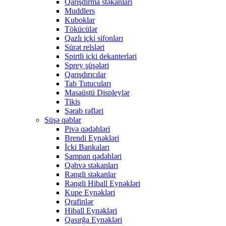
Qarışdırma stəkanları
Muddlers
Kuboklar
Tökücülər
Qazlı içki sifonları
Sürət relsləri
Spirtli içki dekanterləri
Sprey şüşələri
Qarışdırıcılar
Tab Tutucuları
Masaüstü Displeylər
Tikis
Şərab rəfləri
Şüşə qablar
Pivə qədəhləri
Brendi Eynəkləri
İçki Bankaları
Şampan qədəhləri
Qəhvə stəkanları
Rəngli stəkanlar
Rəngli Hiball Eynəkləri
Kupe Eynəkləri
Qrafinlər
Hiball Eynəkləri
Qasırğa Eynəkləri