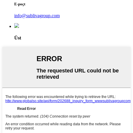
E-poçt
info@sublivagroup.com
Üst