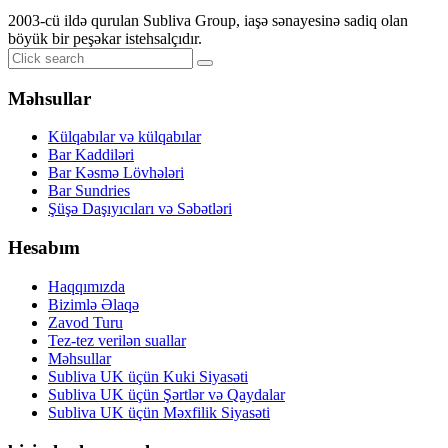
2003-cü ildə qurulan Subliva Group, iaşə sənayesinə sadiq olan
böyük bir peşəkar istehsalçıdır.
Məhsullar
Külqabılar və külqabılar
Bar Kaddiləri
Bar Kəsmə Lövhələri
Bar Sundries
Şüşə Daşıyıcıları və Səbətləri
Hesabım
Haqqımızda
Bizimlə Əlaqə
Zavod Turu
Tez-tez verilən suallar
Məhsullar
Subliva UK üçün Kuki Siyasəti
Subliva UK üçün Şərtlər və Qaydalar
Subliva UK üçün Məxfilik Siyasəti