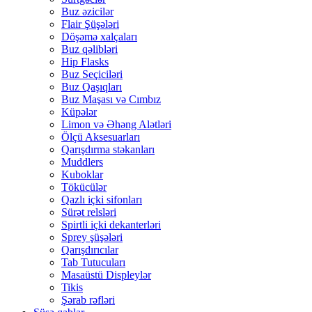
Buz əzicilər
Flair Şüşələri
Döşəmə xalçaları
Buz qəlibləri
Hip Flasks
Buz Seçiciləri
Buz Qaşıqları
Buz Maşası və Cımbız
Küpələr
Limon və Əhəng Alətləri
Ölçü Aksesuarları
Qarışdırma stəkanları
Muddlers
Kuboklar
Tökücülər
Qazlı içki sifonları
Sürət relsləri
Spirtli içki dekanterləri
Sprey şüşələri
Qarışdırıcılar
Tab Tutucuları
Masaüstü Displeylər
Tikis
Şərab rəfləri