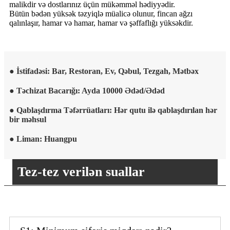
malikdir və dostlarınız üçün mükəmməl hədiyyədir.
Bütün bədən yüksək təzyiqlə müalicə olunur, fincan ağzı
qalınlaşır, hamar və hamar, hamar və şəffaflığı yüksəkdir.
● İstifadəsi: Bar, Restoran, Ev, Qəbul, Tezgah, Mətbəx
● Təchizat Bacarığı: Ayda 10000 Ədəd/Ədəd
● Qablaşdırma Təfərrüatları: Hər qutu ilə qablaşdırılan hər
bir məhsul
● Liman: Huangpu
Tez-tez verilən suallar