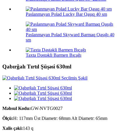
Paslanmayan Polad Lucky Bar Qaşıq 40 sm
Paslanmayan Polad Skyward Barmaq Qaşığı 40
sm
Taxta Dəstəkli Barmen Bıçağı
Qabırğalı Tırtıl Şüşəsi 630ml
Məhsul Kodu:
GW-NVTG0027
Ölçü:
H: 117mm Üst Diametr: 68mm Alt Diametr: 65mm
Xalis çəki:
143 q