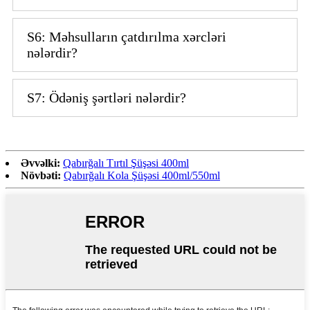
S6: Məhsulların çatdırılma xərcləri
nələrdir?
S7: Ödəniş şərtləri nələrdir?
Əvvəlki:
Qabırğalı Tırtıl Şüşəsi 400ml
Növbəti:
Qabırğalı Kola Şüşəsi 400ml/550ml