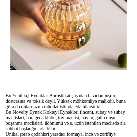
Bu Yenilikçi Eynəklər Borosilikat şüşədən hazırlanmışdır,
dostcasına və toksik deyil. Yüksək möhkəmliyə malikdir, buna
görə də onları uzun müddət istifadə edə bilərsiniz.
Bu Novelty Eynək Kokteyl Eynəkləri fincanı, subay və subay
məclisləri, bar, gecə klubu, toy məclisi, bəylər, gəlin duşu,
boşanma məclisləri, ildönümü və s. üçün istənilən məclisdə əla
söhbət başlanğıcı ola bilər.
Unikal şərab qədəhləri yaradıcı formaya, incə və zərifliyə