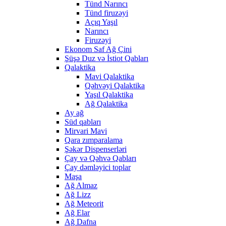
Tünd Narıncı
Tünd firuzəyi
Açıq Yaşıl
Narıncı
Firuzəyi
Ekonom Saf Ağ Çini
Şüşə Duz və İstiot Qabları
Qalaktika
Mavi Qalaktika
Qəhvəyi Qalaktika
Yaşıl Qalaktika
Ağ Qalaktika
Ay ağ
Süd qabları
Mirvari Mavi
Qara zımparalama
Şəkər Dispenserləri
Çay və Qəhvə Qabları
Çay dəmləyici toplar
Maşa
Ağ Almaz
Ağ Lizz
Ağ Meteorit
Ağ Elar
Ağ Dafna