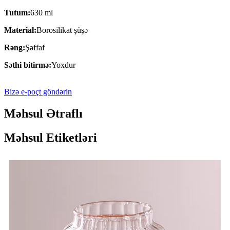
Tutum:
630 ml
Material:
Borosilikat şüşə
Rəng:
Şəffaf
Səthi bitirmə:
Yoxdur
Bizə e-poçt göndərin
Məhsul Ətraflı
Məhsul Etiketləri