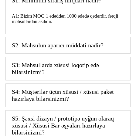
S1: Minimum sifariş miqdarı nədir?
A1: Bizim MOQ 1 ədəddən 1000 ədədə qədərdir, fərqli
məhsullardan asılıdır.
S2: Məhsulun aparıcı müddəti nədir?
S3: Məhsullarda xüsusi loqotip edə
bilərsinizmi?
S4: Müştərilər üçün xüsusi / xüsusi paket
hazırlaya bilərsinizmi?
S5: Şəxsi dizayn / prototipə uyğun olaraq
xüsusi / Xüsusi Bar əşyaları hazırlaya
bilərsinizmi?