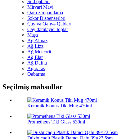
Süd qabları
Mirvari Mavi
Qara zımparalama
Şəkər Dispenserləri
Çay və Qəhvə Qabları
Çay dəmləyici toplar
Maşa
Ağ Almaz
Ağ Lizz
Ağ Meteorit
Ağ Elar
Ağ Dafna
Ağ qəfəs
Qabarma
Seçilmiş məhsullar
Keramik Konus Tiki Mug 470ml
Prometheus Tiki Glass 530ml
Düzbucaqlı Plastik Damcı Qabı 39×22.5sm