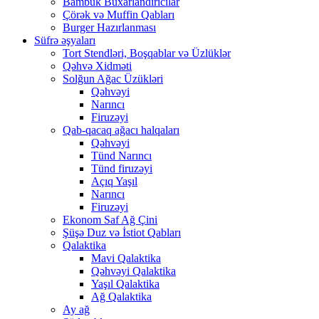
Bambuk Buxarlandırıcılar
Çörək və Muffin Qabları
Burger Hazırlanması
Süfrə əşyaları
Tort Stendləri, Boşqablar və Üzlüklər
Qəhvə Xidməti
Solğun Ağac Üzükləri
Qəhvəyi
Narıncı
Firuzəyi
Qab-qacaq ağacı halqaları
Qəhvəyi
Tünd Narıncı
Tünd firuzəyi
Açıq Yaşıl
Narıncı
Firuzəyi
Ekonom Saf Ağ Çini
Şüşə Duz və İstiot Qabları
Qalaktika
Mavi Qalaktika
Qəhvəyi Qalaktika
Yaşıl Qalaktika
Ağ Qalaktika
Ay ağ