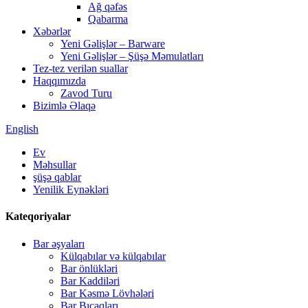
Ağ qəfəs
Qabarma
Xəbərlər
Yeni Gəlişlər – Barware
Yeni Gəlişlər – Şüşə Məmulatları
Tez-tez verilən suallar
Haqqımızda
Zavod Turu
Bizimlə Əlaqə
English
Ev
Məhsullar
şüşə qablar
Yenilik Eynəkləri
Kateqoriyalar
Bar əşyaları
Külqabılar və külqabılar
Bar önlükləri
Bar Kaddiləri
Bar Kəsmə Lövhələri
Bar Bıçaqları