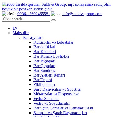
0086-13602465581
info@sublivagroup.com
Ev
Məhsullar
Bar əşyaları
Külqabılar və külqabılar
Bar önlükləri
Bar Kaddiləri
Bar Kəsmə Lövhələri
Bar Bıçaqları
Bar Qaşıqları
Bar Sundries
Bar Alətləri Rəfləri
Bar Tepsisi
Zibil qutuları
Şüşə Daşıyıcıları və Səbətləri
Mötərizələr və Dispenserlər
Vedrə Stendləri
Vedrə və Soyuducular
Bar üçün Çantalar və Çantalar Dəsti
Şampan və Şərab Dayanacaqları