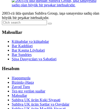
2003-cü ildə qurulan Subliva Group, iaşə sənayesinə sadiq olan
böyük bir peşəkar istehsalçıdır.
Məhsullar
Külqabılar və külqabılar
Bar Kaddiləri
Bar Kəsmə Lövhələri
Bar Sundries
Şüşə Daşıyıcıları və Səbətləri
Hesabım
Haqqımızda
Bizimlə Əlaqə
Zavod Turu
Tez-tez verilən suallar
Məhsullar
Subliva UK üçün Kuki Siyasəti
Subliva UK üçün Şərtlər və Qaydalar
Subliva UK üçün Məxfilik Siyasəti