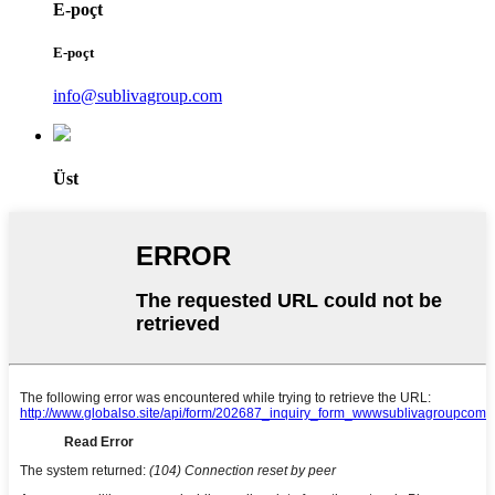
E-poçt
E-poçt
info@sublivagroup.com
Üst