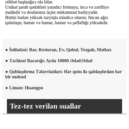
söhbət başlanğıcı ola bilər.
Unikal şərab qədəhləri yaradıcı formaya, incə və zərifliyə
malikdir və dostlarınız üçün mükəmməl hədiyyədir.
Bütün bədən yüksək təzyiqlə müalicə olunur, fincan ağzı
qalınlaşır, hamar və hamar, hamar və şəffaflığı yüksəkdir.
● İstifadəsi: Bar, Restoran, Ev, Qəbul, Tezgah, Mətbəx
● Təchizat Bacarığı: Ayda 10000 Ədəd/Ədəd
● Qablaşdırma Təfərrüatları: Hər qutu ilə qablaşdırılan hər
bir məhsul
● Liman: Huangpu
Tez-tez verilən suallar