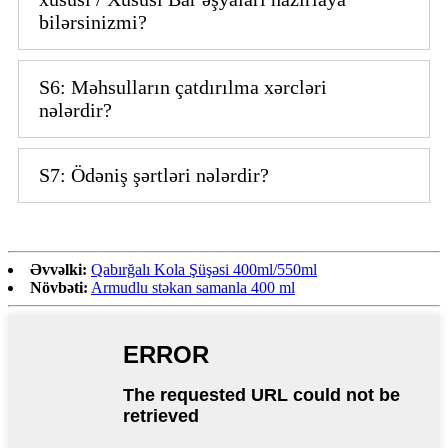
bilərsinizmi?
S6: Məhsulların çatdırılma xərcləri
nələrdir?
S7: Ödəniş şərtləri nələrdir?
Əvvəlki:
Qabırğalı Kola Şüşəsi 400ml/550ml
Növbəti:
Armudlu stəkan samanla 400 ml