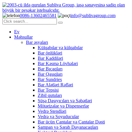
0086-13602465581
info@sublivagroup.com
Ev
Məhsullar
Bar əşyaları
Külqabılar və külqabılar
Bar önlükləri
Bar Kaddiləri
Bar Kəsmə Lövhələri
Bar Bıçaqları
Bar Qaşıqları
Bar Sundries
Bar Alətləri Rəfləri
Bar Tepsisi
Zibil qutuları
Şüşə Daşıyıcıları və Səbətləri
Mötərizələr və Dispenserlər
Vedrə Stendləri
Vedrə və Soyuducular
Bar üçün Çantalar və Çantalar Dəsti
Şampan və Şərab Dayanacaqları