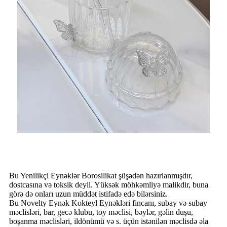
Bu Yenilikçi Eynəklər Borosilikat şüşədən hazırlanmışdır,
dostcasına və toksik deyil. Yüksək möhkəmliyə malikdir, buna
görə də onları uzun müddət istifadə edə bilərsiniz.
Bu Novelty Eynək Kokteyl Eynəkləri fincanı, subay və subay
məclisləri, bar, gecə klubu, toy məclisi, bəylər, gəlin duşu,
boşanma məclisləri, ildönümü və s. üçün istənilən məclisdə əla