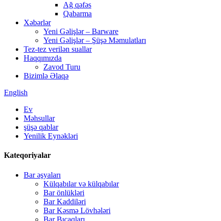
Ağ qəfəs
Qabarma
Xəbərlər
Yeni Gəlişlər – Barware
Yeni Gəlişlər – Şüşə Məmulatları
Tez-tez verilən suallar
Haqqımızda
Zavod Turu
Bizimlə Əlaqə
English
Ev
Məhsullar
şüşə qablar
Yenilik Eynəkləri
Kateqoriyalar
Bar əşyaları
Külqabılar və külqabılar
Bar önlükləri
Bar Kaddiləri
Bar Kəsmə Lövhələri
Bar Bıçaqları