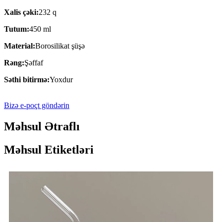
Xalis çəki:
232 q
Tutum:
450 ml
Material:
Borosilikat şüşə
Rəng:
Şəffaf
Səthi bitirmə:
Yoxdur
Bizə e-poçt göndərin
Məhsul Ətraflı
Məhsul Etiketləri