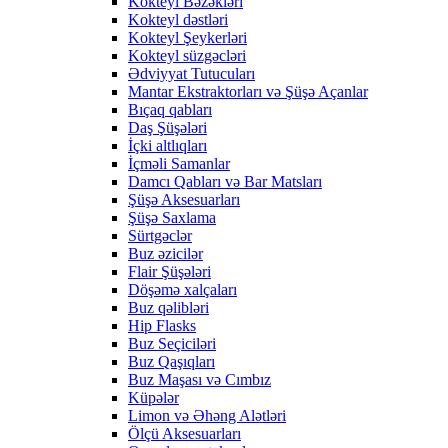
Kokteyl Bəzəkləri
Kokteyl dəstləri
Kokteyl Şeykerləri
Kokteyl süzgəcləri
Ədviyyat Tutucuları
Mantar Ekstraktorları və Şüşə Açanlar
Bıçaq qabları
Daş Şüşələri
İçki altlıqları
İçməli Samanlar
Damcı Qabları və Bar Matsları
Şüşə Aksesuarları
Şüşə Saxlama
Sürtgəclər
Buz əzicilər
Flair Şüşələri
Döşəmə xalçaları
Buz qəlibləri
Hip Flasks
Buz Seçiciləri
Buz Qaşıqları
Buz Maşası və Cımbız
Küpələr
Limon və Əhəng Alətləri
Ölçü Aksesuarları