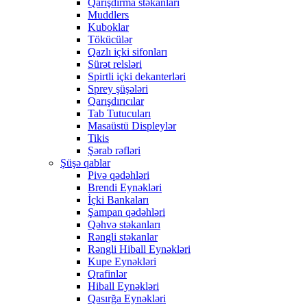
Qarışdırma stəkanları
Muddlers
Kuboklar
Tökücülər
Qazlı içki sifonları
Sürət relsləri
Spirtli içki dekanterləri
Sprey şüşələri
Qarışdırıcılar
Tab Tutucuları
Masaüstü Displeylər
Tikis
Şərab rəfləri
Şüşə qablar
Pivə qədəhləri
Brendi Eynəkləri
İçki Bankaları
Şampan qədəhləri
Qəhvə stəkanları
Rəngli stəkanlar
Rəngli Hiball Eynəkləri
Kupe Eynəkləri
Qrafinlər
Hiball Eynəkləri
Qasırğa Eynəkləri