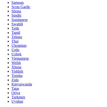
Samoan
Scots Gaelic
Shona
Sindhi
Sundanese
Swahili
Tajik
Tamil
Telugu
Thai
Ukrainian
Urdu
Uzbek
Vietnamese
Welsh
Xhosa
Yiddish
Yoruba
Zulu
Kinyarwanda
Tatar
Oriya
Turkmen
Uyghur