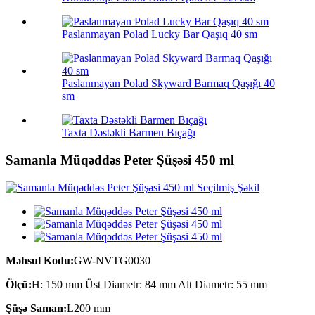
Paslanmayan Polad Lucky Bar Qaşıq 40 sm
Paslanmayan Polad Skyward Barmaq Qaşığı 40
sm
Taxta Dəstəkli Barmen Bıçağı
Samanla Müqəddəs Peter Şüşəsi 450 ml
Məhsul Kodu:
GW-NVTG0030
Ölçü:
H: 150 mm Üst Diametr: 84 mm Alt Diametr: 55 mm
Şüşə Saman:
L200 mm