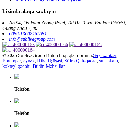
bizimlə əlaqə saxlayın
No.94, Da Yuan Zhong Road, Tai He Town, Bai Yun District,
Guang Zhou, Çin.
0086-13602465581
info@sublivagroup.com
© 2025 SublivaGroup Bütün hüquqlar qorunur.
Sayt xəritəsi
,
Bardaqlar
,
eynək
,
Hiball Şüşəsi
,
Süfrə Qab-qacaq
,
su stəkanı
,
kokteyl qədəhi
,
Bütün Məhsullar
Telefon
Telefon