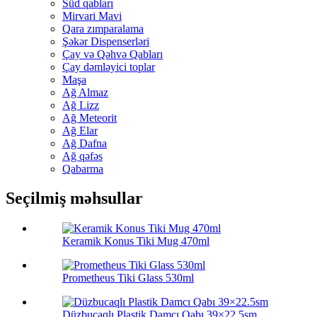
Süd qabları
Mirvari Mavi
Qara zımparalama
Şəkər Dispenserləri
Çay və Qəhvə Qabları
Çay dəmləyici toplar
Maşa
Ağ Almaz
Ağ Lizz
Ağ Meteorit
Ağ Elar
Ağ Dafna
Ağ qəfəs
Qabarma
Seçilmiş məhsullar
Keramik Konus Tiki Mug 470ml
Prometheus Tiki Glass 530ml
Düzbucaqlı Plastik Damcı Qabı 39×22.5sm