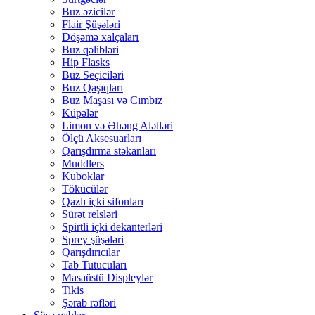
Buz əzicilər
Flair Şüşələri
Döşəmə xalçaları
Buz qəlibləri
Hip Flasks
Buz Seçiciləri
Buz Qaşıqları
Buz Maşası və Cımbız
Küpələr
Limon və Əhəng Alətləri
Ölçü Aksesuarları
Qarışdırma stəkanları
Muddlers
Kuboklar
Tökücülər
Qazlı içki sifonları
Sürət relsləri
Spirtli içki dekanterləri
Sprey şüşələri
Qarışdırıcılar
Tab Tutucuları
Masaüstü Displeylər
Tikis
Şərab rəfləri