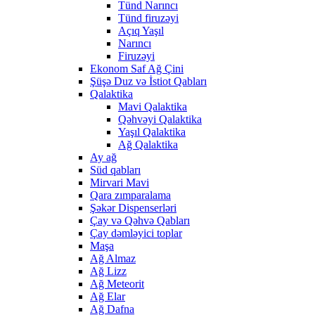
Tünd Narıncı
Tünd firuzəyi
Açıq Yaşıl
Narıncı
Firuzəyi
Ekonom Saf Ağ Çini
Şüşə Duz və İstiot Qabları
Qalaktika
Mavi Qalaktika
Qəhvəyi Qalaktika
Yaşıl Qalaktika
Ağ Qalaktika
Ay ağ
Süd qabları
Mirvari Mavi
Qara zımparalama
Şəkər Dispenserləri
Çay və Qəhvə Qabları
Çay dəmləyici toplar
Maşa
Ağ Almaz
Ağ Lizz
Ağ Meteorit
Ağ Elar
Ağ Dafna