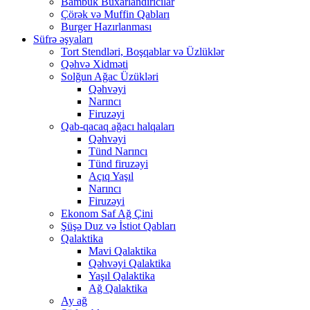
Bambuk Buxarlandırıcılar
Çörək və Muffin Qabları
Burger Hazırlanması
Süfrə əşyaları
Tort Stendləri, Boşqablar və Üzlüklər
Qəhvə Xidməti
Solğun Ağac Üzükləri
Qəhvəyi
Narıncı
Firuzəyi
Qab-qacaq ağacı halqaları
Qəhvəyi
Tünd Narıncı
Tünd firuzəyi
Açıq Yaşıl
Narıncı
Firuzəyi
Ekonom Saf Ağ Çini
Şüşə Duz və İstiot Qabları
Qalaktika
Mavi Qalaktika
Qəhvəyi Qalaktika
Yaşıl Qalaktika
Ağ Qalaktika
Ay ağ