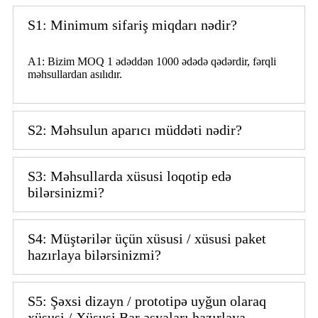
S1: Minimum sifariş miqdarı nədir?
A1: Bizim MOQ 1 ədəddən 1000 ədədə qədərdir, fərqli
məhsullardan asılıdır.
S2: Məhsulun aparıcı müddəti nədir?
S3: Məhsullarda xüsusi loqotip edə
bilərsinizmi?
S4: Müştərilər üçün xüsusi / xüsusi paket
hazırlaya bilərsinizmi?
S5: Şəxsi dizayn / prototipə uyğun olaraq
xüsusi / Xüsusi Bar əşyaları hazırlaya