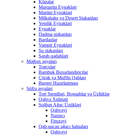
Küpələr
Marqarita Eynəkləri
Martini Eynəkləri
Milkshake və Desert Stakanları
Yenilik Eynəkləri
Eynəklər
Dadma stəkanları
Bardaqlar
Vampir Eynəkləri
Su stəkanları
Şərab qədəhləri
Mətbəx əşyaları
Topçular
Bambuk Buxarlandırıcılar
Çörək və Muffin Qabları
Burger Hazırlanması
Süfrə əşyaları
Tort Stendləri, Boşqablar və Üzlüklər
Qəhvə Xidməti
Solğun Ağac Üzükləri
Qəhvəyi
Narıncı
Firuzəyi
Qab-qacaq ağacı halqaları
Qəhvəyi