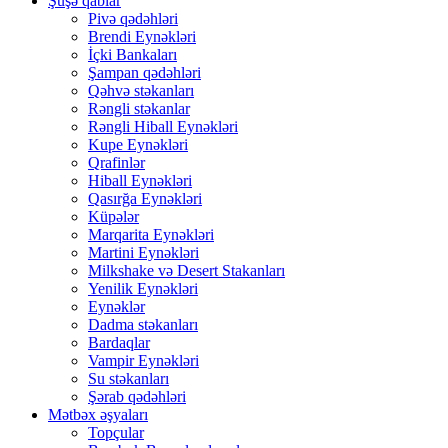
Şüşə qablar
Pivə qədəhləri
Brendi Eynəkləri
İçki Bankaları
Şampan qədəhləri
Qəhvə stəkanları
Rəngli stəkanlar
Rəngli Hiball Eynəkləri
Kupe Eynəkləri
Qrafinlər
Hiball Eynəkləri
Qasırğa Eynəkləri
Küpələr
Marqarita Eynəkləri
Martini Eynəkləri
Milkshake və Desert Stakanları
Yenilik Eynəkləri
Eynəklər
Dadma stəkanları
Bardaqlar
Vampir Eynəkləri
Su stəkanları
Şərab qədəhləri
Mətbəx əşyaları
Topçular