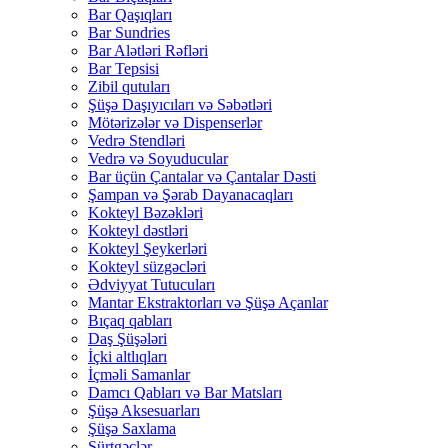
Bar Qaşıqları
Bar Sundries
Bar Alətləri Rəfləri
Bar Tepsisi
Zibil qutuları
Şüşə Daşıyıcıları və Səbətləri
Mötərizələr və Dispenserlər
Vedrə Stendləri
Vedrə və Soyuducular
Bar üçün Çantalar və Çantalar Dəsti
Şampan və Şərab Dayanacaqları
Kokteyl Bəzəkləri
Kokteyl dəstləri
Kokteyl Şeykerləri
Kokteyl süzgəcləri
Ədviyyat Tutucuları
Mantar Ekstraktorları və Şüşə Açanlar
Bıçaq qabları
Daş Şüşələri
İçki altlıqları
İçməli Samanlar
Damcı Qabları və Bar Matsları
Şüşə Aksesuarları
Şüşə Saxlama
Sürtgəclər