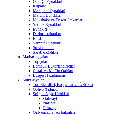
Qasırğa Eynəkləri
Küpələr
Marqarita Eynəkləri
Martini Eynəkləri
Milkshake və Desert Stakanları
Yenilik Eynəkləri
Eynəklər
Dadma stəkanları
Bardaqlar
Vampir Eynəkləri
Su stəkanları
Şərab qədəhləri
Mətbəx əşyaları
Topçular
Bambuk Buxarlandırıcılar
Çörək və Muffin Qabları
Burger Hazırlanması
Süfrə əşyaları
Tort Stendləri, Boşqablar və Üzlüklər
Qəhvə Xidməti
Solğun Ağac Üzükləri
Qəhvəyi
Narıncı
Firuzəyi
Qab-qacaq ağacı halqaları