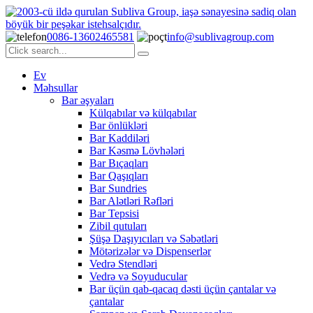
0086-13602465581
info@sublivagroup.com
Ev
Məhsullar
Bar əşyaları
Külqabılar və külqabılar
Bar önlükləri
Bar Kaddiləri
Bar Kəsmə Lövhələri
Bar Bıçaqları
Bar Qaşıqları
Bar Sundries
Bar Alətləri Rəfləri
Bar Tepsisi
Zibil qutuları
Şüşə Daşıyıcıları və Səbətləri
Mötərizələr və Dispenserlər
Vedrə Stendləri
Vedrə və Soyuducular
Bar üçün qab-qacaq dəsti üçün çantalar və
çantalar