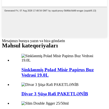
Mesajınızı buraya yazın və bizə göndərin
Məhsul kateqoriyaları
Sinklənmiş Polad Misir Papirus Buz
Vedrəsi 19.0L
Divar 3 Şüşə Rəfi PAKETLƏNİB