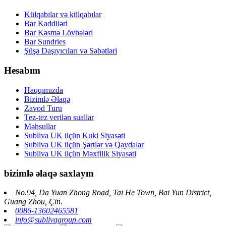
Külqabılar və külqabılar
Bar Kaddiləri
Bar Kəsmə Lövhələri
Bar Sundries
Şüşə Daşıyıcıları və Səbətləri
Hesabım
Haqqımızda
Bizimlə Əlaqə
Zavod Turu
Tez-tez verilən suallar
Məhsullar
Subliva UK üçün Kuki Siyasəti
Subliva UK üçün Şərtlər və Qaydalar
Subliva UK üçün Məxfilik Siyasəti
bizimlə əlaqə saxlayın
No.94, Da Yuan Zhong Road, Tai He Town, Bai Yun District,
Guang Zhou, Çin.
0086-13602465581
info@sublivagroup.com