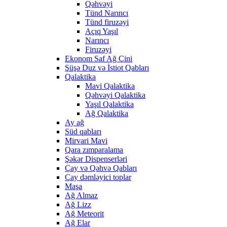
Qəhvəyi
Tünd Narıncı
Tünd firuzəyi
Açıq Yaşıl
Narıncı
Firuzəyi
Ekonom Saf Ağ Çini
Şüşə Duz və İstiot Qabları
Qalaktika
Mavi Qalaktika
Qəhvəyi Qalaktika
Yaşıl Qalaktika
Ağ Qalaktika
Ay ağ
Süd qabları
Mirvari Mavi
Qara zımparalama
Şəkər Dispenserləri
Çay və Qəhvə Qabları
Çay dəmləyici toplar
Maşa
Ağ Almaz
Ağ Lizz
Ağ Meteorit
Ağ Elar