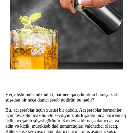
Heç düşünmüsünüzmü ki, barmen qarışdırarkən həmişə zərif
şüşədən bir neçə damcı şərab götürür, bu nədir?
Bu, acı şərablar üçün xüsusi bir qabdır. Acı şərablar barmenlər
üçün əvəzolunmazdır. Ən sevdiyiniz ətirli şərabı incə hazırlamaq
üçün acı şərab şüşəsi görünür. Kokteylə bir neçə damcı əlavə
edin və kiçik, mürəkkəb dad tumurcuqları valehedici olacaq.
Bitters şüşə seriyası, dəqiq damcı həcmi, qurğuşunsuz şüşə,