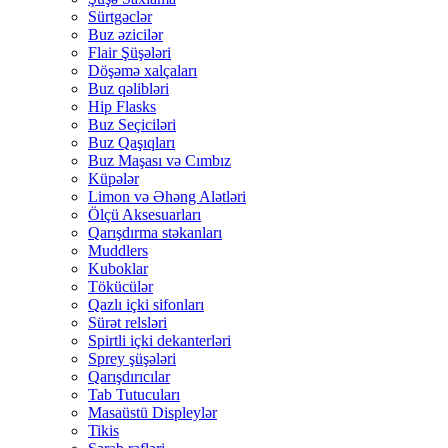
Sürtgəclər
Buz əzicilər
Flair Şüşələri
Döşəmə xalçaları
Buz qəlibləri
Hip Flasks
Buz Seçiciləri
Buz Qaşıqları
Buz Maşası və Cımbız
Küpələr
Limon və Əhəng Alətləri
Ölçü Aksesuarları
Qarışdırma stəkanları
Muddlers
Kuboklar
Tökücülər
Qazlı içki sifonları
Sürət relsləri
Spirtli içki dekanterləri
Sprey şüşələri
Qarışdırıcılar
Tab Tutucuları
Masaüstü Displeylər
Tikis