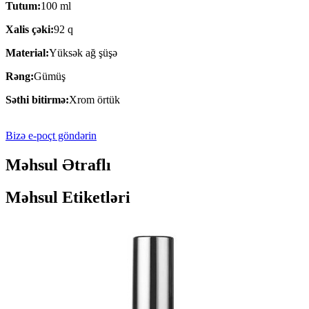
Tutum:
100 ml
Xalis çəki:
92 q
Material:
Yüksək ağ şüşə
Rəng:
Gümüş
Səthi bitirmə:
Xrom örtük
Bizə e-poçt göndərin
Məhsul Ətraflı
Məhsul Etiketləri