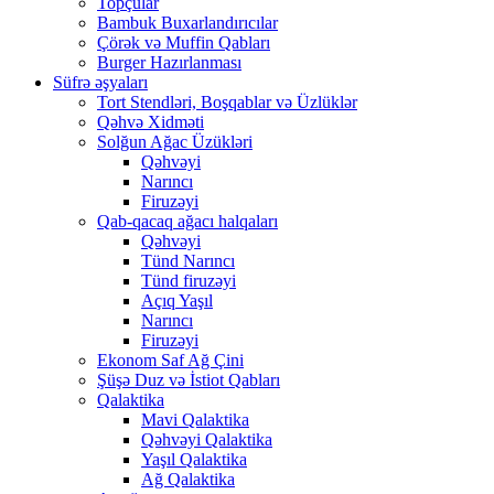
Topçular
Bambuk Buxarlandırıcılar
Çörək və Muffin Qabları
Burger Hazırlanması
Süfrə əşyaları
Tort Stendləri, Boşqablar və Üzlüklər
Qəhvə Xidməti
Solğun Ağac Üzükləri
Qəhvəyi
Narıncı
Firuzəyi
Qab-qacaq ağacı halqaları
Qəhvəyi
Tünd Narıncı
Tünd firuzəyi
Açıq Yaşıl
Narıncı
Firuzəyi
Ekonom Saf Ağ Çini
Şüşə Duz və İstiot Qabları
Qalaktika
Mavi Qalaktika
Qəhvəyi Qalaktika
Yaşıl Qalaktika
Ağ Qalaktika