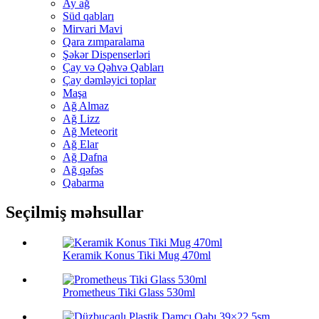
Ay ağ
Süd qabları
Mirvari Mavi
Qara zımparalama
Şəkər Dispenserləri
Çay və Qəhvə Qabları
Çay dəmləyici toplar
Maşa
Ağ Almaz
Ağ Lizz
Ağ Meteorit
Ağ Elar
Ağ Dafna
Ağ qəfəs
Qabarma
Seçilmiş məhsullar
Keramik Konus Tiki Mug 470ml
Prometheus Tiki Glass 530ml