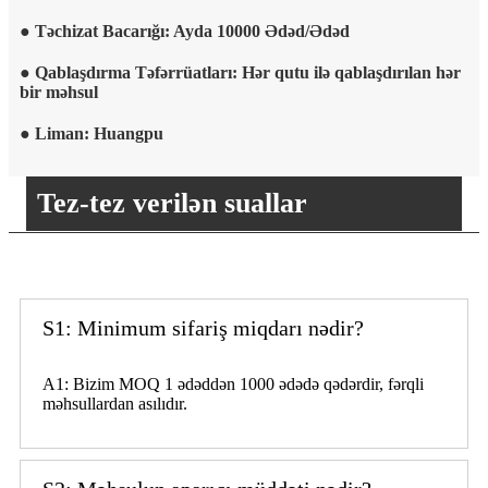
● Təchizat Bacarığı: Ayda 10000 Ədəd/Ədəd
● Qablaşdırma Təfərrüatları: Hər qutu ilə qablaşdırılan hər
bir məhsul
● Liman: Huangpu
Tez-tez verilən suallar
S1: Minimum sifariş miqdarı nədir?
A1: Bizim MOQ 1 ədəddən 1000 ədədə qədərdir, fərqli
məhsullardan asılıdır.