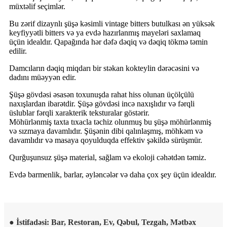
müxtəlif seçimlər.
Bu zərif dizaynlı şüşə kəsimli vintage bitters butulkası ən yüksək
keyfiyyətli bitters və ya evdə hazırlanmış mayeləri saxlamaq
üçün idealdır. Qapağında hər dəfə dəqiq və dəqiq tökmə təmin
edilir.
Damcıların dəqiq miqdarı bir stəkan kokteylin dərəcəsini və
dadını müəyyən edir.
Şüşə gövdəsi əsasən toxunuşda rahat hiss olunan üçölçülü
naxışlardan ibarətdir. Şüşə gövdəsi incə naxışlıdır və fərqli
üslublar fərqli xarakterik teksturalar göstərir.
Möhürlənmiş taxta tıxacla təchiz olunmuş bu şüşə möhürlənmiş
və sızmaya davamlıdır. Şüşənin dibi qalınlaşmış, möhkəm və
davamlıdır və masaya qoyulduqda effektiv şəkildə sürüşmür.
Qurğuşunsuz şüşə material, sağlam və ekoloji cəhətdən təmiz.
Evdə barmenlik, barlar, əyləncələr və daha çox şey üçün idealdır.
● İstifadəsi: Bar, Restoran, Ev, Qəbul, Tezgah, Mətbəx