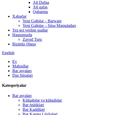
Ağ Dafna
Ağ qəfəs
Qabarma
Xəbərlər
Yeni Gəlişlər – Barware
Yeni Gəlişlər – Şüşə Məmulatları
Tez-tez verilən suallar
Haqqımızda
Zavod Turu
Bizimlə Əlaqə
English
Ev
Məhsullar
Bar əşyaları
Daş Şüşələri
Kateqoriyalar
Bar əşyaları
Külqabılar və külqabılar
Bar önlükləri
Bar Kaddiləri
Bar Kəsmə Lövhələri