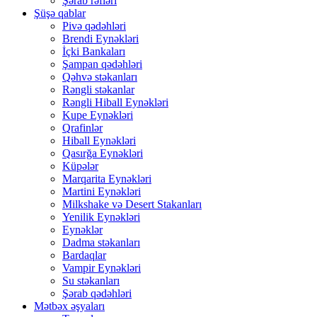
Şərab rəfləri
Şüşə qablar
Pivə qədəhləri
Brendi Eynəkləri
İçki Bankaları
Şampan qədəhləri
Qəhvə stəkanları
Rəngli stəkanlar
Rəngli Hiball Eynəkləri
Kupe Eynəkləri
Qrafinlər
Hiball Eynəkləri
Qasırğa Eynəkləri
Küpələr
Marqarita Eynəkləri
Martini Eynəkləri
Milkshake və Desert Stakanları
Yenilik Eynəkləri
Eynəklər
Dadma stəkanları
Bardaqlar
Vampir Eynəkləri
Su stəkanları
Şərab qədəhləri
Mətbəx əşyaları