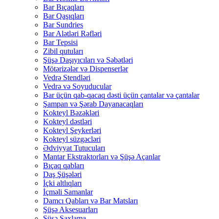
Bar Bıçaqları
Bar Qaşıqları
Bar Sundries
Bar Alətləri Rəfləri
Bar Tepsisi
Zibil qutuları
Şüşə Daşıyıcıları və Səbətləri
Mötərizələr və Dispenserlər
Vedrə Stendləri
Vedrə və Soyuducular
Bar üçün qab-qacaq dəsti üçün çantalar və çantalar
Şampan və Şərab Dayanacaqları
Kokteyl Bəzəkləri
Kokteyl dəstləri
Kokteyl Şeykerləri
Kokteyl süzgəcləri
Ədviyyat Tutucuları
Mantar Ekstraktorları və Şüşə Açanlar
Bıçaq qabları
Daş Şüşələri
İçki altlıqları
İçməli Samanlar
Damcı Qabları və Bar Matsları
Şüşə Aksesuarları
Şüşə Saxlama