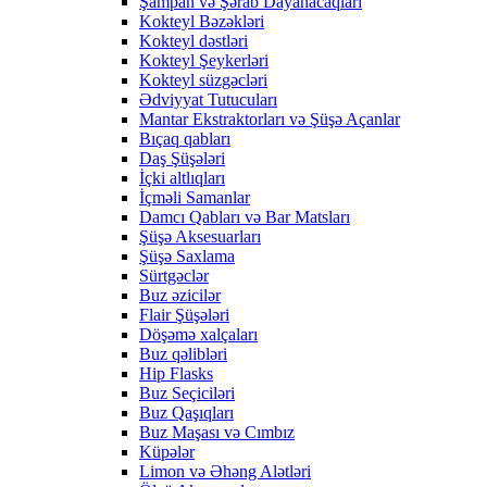
Şampan və Şərab Dayanacaqları
Kokteyl Bəzəkləri
Kokteyl dəstləri
Kokteyl Şeykerləri
Kokteyl süzgəcləri
Ədviyyat Tutucuları
Mantar Ekstraktorları və Şüşə Açanlar
Bıçaq qabları
Daş Şüşələri
İçki altlıqları
İçməli Samanlar
Damcı Qabları və Bar Matsları
Şüşə Aksesuarları
Şüşə Saxlama
Sürtgəclər
Buz əzicilər
Flair Şüşələri
Döşəmə xalçaları
Buz qəlibləri
Hip Flasks
Buz Seçiciləri
Buz Qaşıqları
Buz Maşası və Cımbız
Küpələr
Limon və Əhəng Alətləri