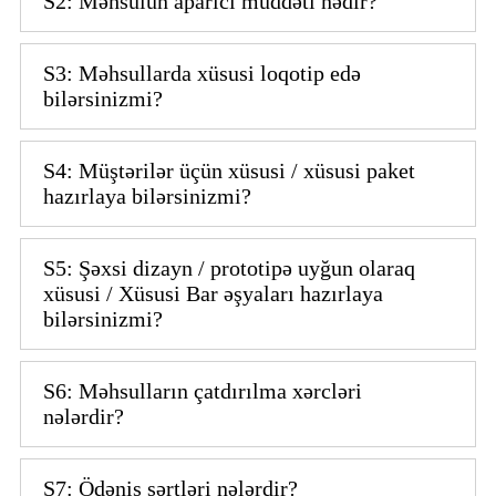
S2: Məhsulun aparıcı müddəti nədir?
S3: Məhsullarda xüsusi loqotip edə
bilərsinizmi?
S4: Müştərilər üçün xüsusi / xüsusi paket
hazırlaya bilərsinizmi?
S5: Şəxsi dizayn / prototipə uyğun olaraq
xüsusi / Xüsusi Bar əşyaları hazırlaya
bilərsinizmi?
S6: Məhsulların çatdırılma xərcləri
nələrdir?
S7: Ödəniş şərtləri nələrdir?