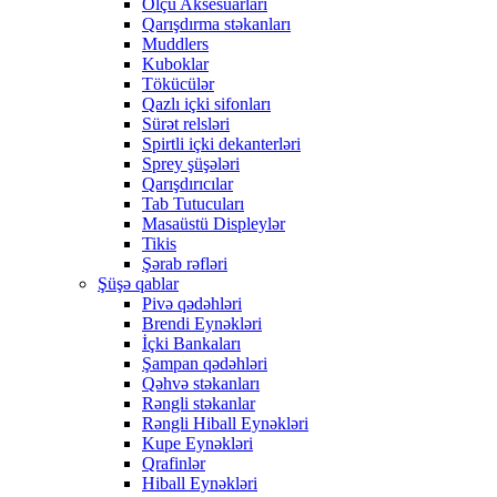
Ölçü Aksesuarları
Qarışdırma stəkanları
Muddlers
Kuboklar
Tökücülər
Qazlı içki sifonları
Sürət relsləri
Spirtli içki dekanterləri
Sprey şüşələri
Qarışdırıcılar
Tab Tutucuları
Masaüstü Displeylər
Tikis
Şərab rəfləri
Şüşə qablar
Pivə qədəhləri
Brendi Eynəkləri
İçki Bankaları
Şampan qədəhləri
Qəhvə stəkanları
Rəngli stəkanlar
Rəngli Hiball Eynəkləri
Kupe Eynəkləri
Qrafinlər
Hiball Eynəkləri