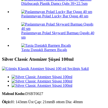
Düzbucaqlı Plastik Damcı Qabı 39×22.5sm
Paslanmayan Polad Lucky Bar Qaşıq 40 sm
Paslanmayan Polad Skyward Barmaq Qaşığı 40
sm
Taxta Dəstəkli Barmen Bıçağı
Silver Classic Atomizer Şüşəsi 100ml
Məhsul Kodu:
DSBT0027
Ölçü:
H: 143mm Üst Çap: 21mmB ottom Dia: 40mm