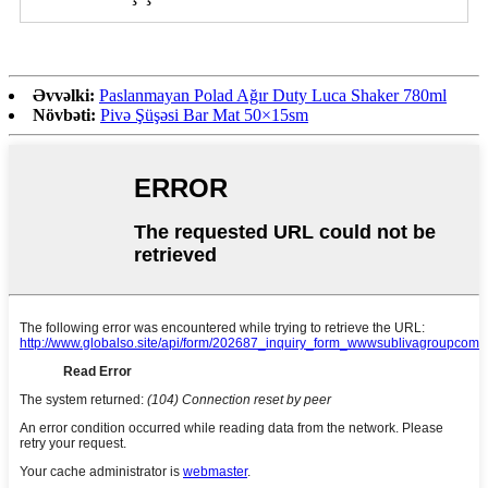
Əvvəlki:
Paslanmayan Polad Ağır Duty Luca Shaker 780ml
Növbəti:
Pivə Şüşəsi Bar Mat 50×15sm