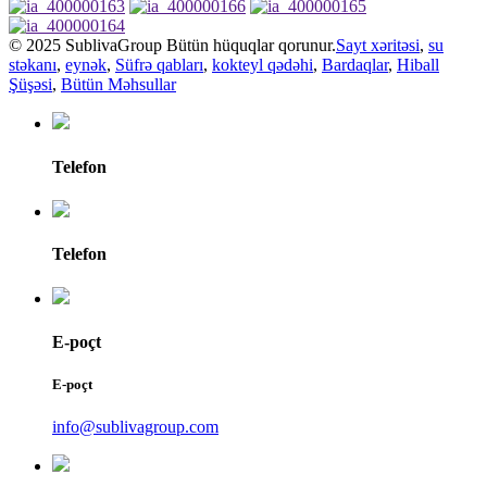
© 2025 SublivaGroup Bütün hüquqlar qorunur.
Sayt xəritəsi
,
su
stəkanı
,
eynək
,
Süfrə qabları
,
kokteyl qədəhi
,
Bardaqlar
,
Hiball
Şüşəsi
,
Bütün Məhsullar
Telefon
Telefon
E-poçt
E-poçt
info@sublivagroup.com