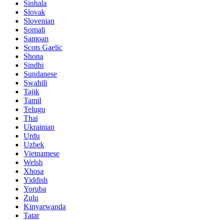
Sinhala
Slovak
Slovenian
Somali
Samoan
Scots Gaelic
Shona
Sindhi
Sundanese
Swahili
Tajik
Tamil
Telugu
Thai
Ukrainian
Urdu
Uzbek
Vietnamese
Welsh
Xhosa
Yiddish
Yoruba
Zulu
Kinyarwanda
Tatar