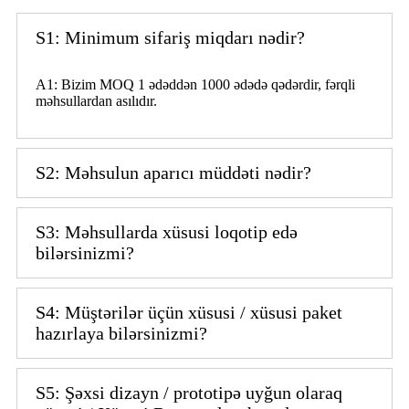
S1: Minimum sifariş miqdarı nədir?
A1: Bizim MOQ 1 ədəddən 1000 ədədə qədərdir, fərqli
məhsullardan asılıdır.
S2: Məhsulun aparıcı müddəti nədir?
S3: Məhsullarda xüsusi loqotip edə
bilərsinizmi?
S4: Müştərilər üçün xüsusi / xüsusi paket
hazırlaya bilərsinizmi?
S5: Şəxsi dizayn / prototipə uyğun olaraq