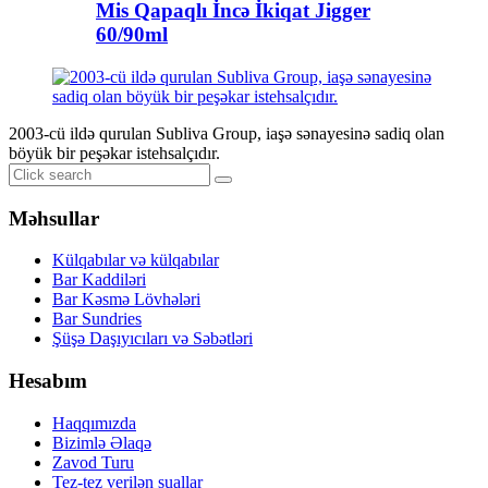
Mis Qapaqlı İncə İkiqat Jigger
60/90ml
2003-cü ildə qurulan Subliva Group, iaşə sənayesinə sadiq olan
böyük bir peşəkar istehsalçıdır.
Məhsullar
Külqabılar və külqabılar
Bar Kaddiləri
Bar Kəsmə Lövhələri
Bar Sundries
Şüşə Daşıyıcıları və Səbətləri
Hesabım
Haqqımızda
Bizimlə Əlaqə
Zavod Turu
Tez-tez verilən suallar