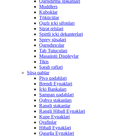
Qarışdırma stəkanları
Muddlers
Kuboklar
Tökücülər
Qazlı içki sifonları
Sürət relsləri
Spirtli içki dekanterləri
Sprey şüşələri
Qarışdırıcılar
Tab Tutucuları
Masaüstü Displeylər
Tikis
Şərab rəfləri
Şüşə qablar
Pivə qədəhləri
Brendi Eynəkləri
İçki Bankaları
Şampan qədəhləri
Qəhvə stəkanları
Rəngli stəkanlar
Rəngli Hiball Eynəkləri
Kupe Eynəkləri
Qrafinlər
Hiball Eynəkləri
Qasırğa Eynəkləri