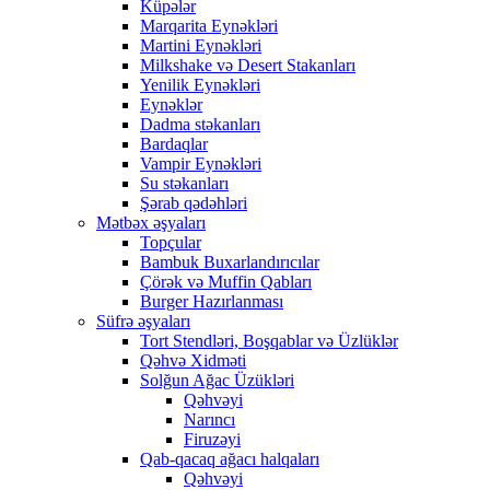
Küpələr
Marqarita Eynəkləri
Martini Eynəkləri
Milkshake və Desert Stakanları
Yenilik Eynəkləri
Eynəklər
Dadma stəkanları
Bardaqlar
Vampir Eynəkləri
Su stəkanları
Şərab qədəhləri
Mətbəx əşyaları
Topçular
Bambuk Buxarlandırıcılar
Çörək və Muffin Qabları
Burger Hazırlanması
Süfrə əşyaları
Tort Stendləri, Boşqablar və Üzlüklər
Qəhvə Xidməti
Solğun Ağac Üzükləri
Qəhvəyi
Narıncı
Firuzəyi
Qab-qacaq ağacı halqaları
Qəhvəyi