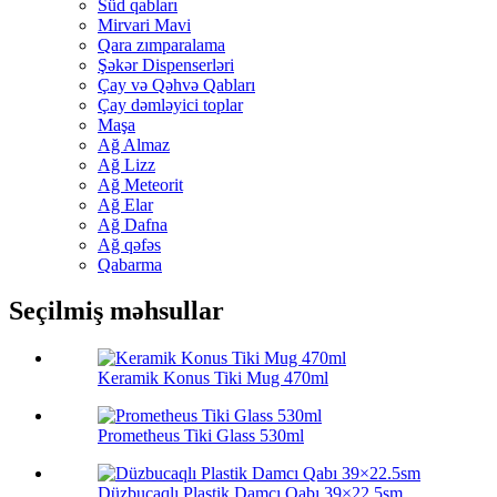
Süd qabları
Mirvari Mavi
Qara zımparalama
Şəkər Dispenserləri
Çay və Qəhvə Qabları
Çay dəmləyici toplar
Maşa
Ağ Almaz
Ağ Lizz
Ağ Meteorit
Ağ Elar
Ağ Dafna
Ağ qəfəs
Qabarma
Seçilmiş məhsullar
Keramik Konus Tiki Mug 470ml
Prometheus Tiki Glass 530ml
Düzbucaqlı Plastik Damcı Qabı 39×22.5sm