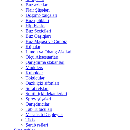
Buz əzicilər
Flair Şüşələri
Döşəmə xalçaları
Buz qəlibləri
Hip Flasks
Buz Seçiciləri
Buz Qaşıqları
Buz Maşası və Cımbız
Küpələr
Limon və Əhəng Alətləri
Ölçü Aksesuarları
Qarışdırma stəkanları
Muddlers
Kuboklar
Tökücülər
Qazlı içki sifonları
Sürət relsləri
Spirtli içki dekanterləri
Sprey şüşələri
Qarışdırıcılar
Tab Tutucuları
Masaüstü Displeylər
Tikis
Şərab rəfləri