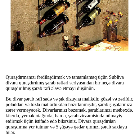
Quraşdırmanızı fərdiləşdirmək və tamamlamaq üçün Subliva
divara quraşdırılmış şərab rəfləri seriyasından bir neçə divara
quraşdırılmış şərab rəfi əlavə etməyi düşünün.
Bu divar şərab rəfi sadə və şık dizayna malikdir, gözəl və zərifdir,
poladdan və tozla mat örtükdən hazırlanmışdır, şərab şüşələrinizə
zərər verməyəcək. Divarlarınızı bəzəmək, şərablarınızı mətbəxdə,
kilerdə, yemək otağında, barda, şərab zirzəmisində nümayiş
etdirmək üçün istifadə edə bilərsiniz. Divara quraşdırılan
quraşdırma yer tutmur və 5 şüşəyə qədər qırmızı şərab saxlaya
bilər.