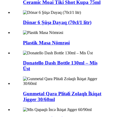
Ceramic Moai Tiki Shot Kupa 75ml
Dönər 6 Şüşə Dayaq (70cl/1 litr)
Plastik Masa Nömrəsi
Donatello Dash Bottle 130ml – Mis
Üst
Gunmetal Qara Plitəli Zolaqlı İkiqat
Jigger 30/60ml