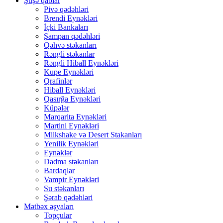
Şüşə qablar
Pivə qədəhləri
Brendi Eynəkləri
İçki Bankaları
Şampan qədəhləri
Qəhvə stəkanları
Rəngli stəkanlar
Rəngli Hiball Eynəkləri
Kupe Eynəkləri
Qrafinlər
Hiball Eynəkləri
Qasırğa Eynəkləri
Küpələr
Marqarita Eynəkləri
Martini Eynəkləri
Milkshake və Desert Stakanları
Yenilik Eynəkləri
Eynəklər
Dadma stəkanları
Bardaqlar
Vampir Eynəkləri
Su stəkanları
Şərab qədəhləri
Mətbəx əşyaları
Topçular