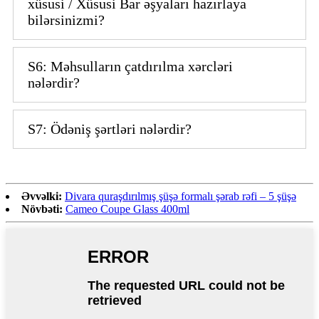
xüsusi / Xüsusi Bar əşyaları hazırlaya
bilərsinizmi?
S6: Məhsulların çatdırılma xərcləri
nələrdir?
S7: Ödəniş şərtləri nələrdir?
Əvvəlki:
Divara quraşdırılmış şüşə formalı şərab rəfi – 5 şüşə
Növbəti:
Cameo Coupe Glass 400ml