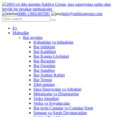
0086-13602465581
info@sublivagroup.com
Ev
Məhsullar
Bar əşyaları
Külqabılar və külqabılar
Bar önlükləri
Bar Kaddiləri
Bar Kəsmə Lövhələri
Bar Bıçaqları
Bar Qaşıqları
Bar Sundries
Bar Alətləri Rəfləri
Bar Tepsisi
Zibil qutuları
Şüşə Daşıyıcıları və Səbətləri
Mötərizələr və Dispenserlər
Vedrə Stendləri
Vedrə və Soyuducular
Bar üçün Çantalar və Çantalar Dəsti
Şampan və Şərab Dayanacaqları