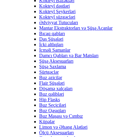
Kokteyl Bəzəkləri
Kokteyl dəstləri
Kokteyl Şeykerləri
Kokteyl süzgəcləri
Ədviyyat Tutucuları
Mantar Ekstraktorları və Şüşə Açanlar
Bıçaq qabları
Daş Şüşələri
İçki altlıqları
İçməli Samanlar
Damcı Qabları və Bar Matsları
Şüşə Aksesuarları
Şüşə Saxlama
Sürtgəclər
Buz əzicilər
Flair Şüşələri
Döşəmə xalçaları
Buz qəlibləri
Hip Flasks
Buz Seçiciləri
Buz Qaşıqları
Buz Maşası və Cımbız
Küpələr
Limon və Əhəng Alətləri
Ölçü Aksesuarları