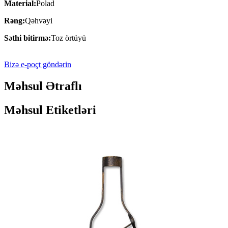
Material:
Polad
Rəng:
Qəhvəyi
Səthi bitirmə:
Toz örtüyü
Bizə e-poçt göndərin
Məhsul Ətraflı
Məhsul Etiketləri