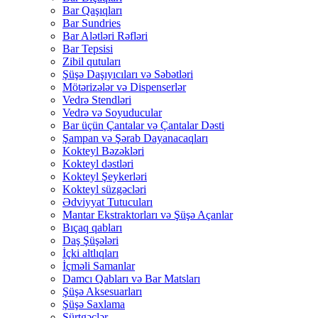
Bar Qaşıqları
Bar Sundries
Bar Alətləri Rəfləri
Bar Tepsisi
Zibil qutuları
Şüşə Daşıyıcıları və Səbətləri
Mötərizələr və Dispenserlər
Vedrə Stendləri
Vedrə və Soyuducular
Bar üçün Çantalar və Çantalar Dəsti
Şampan və Şərab Dayanacaqları
Kokteyl Bəzəkləri
Kokteyl dəstləri
Kokteyl Şeykerləri
Kokteyl süzgəcləri
Ədviyyat Tutucuları
Mantar Ekstraktorları və Şüşə Açanlar
Bıçaq qabları
Daş Şüşələri
İçki altlıqları
İçməli Samanlar
Damcı Qabları və Bar Matsları
Şüşə Aksesuarları
Şüşə Saxlama
Sürtgəclər