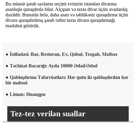
Bu müasir şərab saxlama seçimi evinizin istənilən divarına
asanlıqla quraşdırıla bilər. Alçıpan və taxta divar üçün avadanlıq
daxildir. Bununla belə, daha asan və təhlükəsiz quraşdırma üçün
divara quraşdırılmış şərab rəfini taxta divara quraşdırmağı
məsləhət görürük.
● İstifadəsi: Bar, Restoran, Ev, Qəbul, Tezgah, Mətbəx
● Təchizat Bacarığı: Ayda 10000 Ədəd/Ədəd
● Qablaşdırma Təfərrüatları: Hər qutu ilə qablaşdırılan hər
bir məhsul
● Liman: Huangpu
Tez-tez verilən suallar