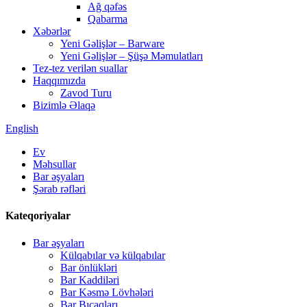
Ağ qəfəs
Qabarma
Xəbərlər
Yeni Gəlişlər – Barware
Yeni Gəlişlər – Şüşə Məmulatları
Tez-tez verilən suallar
Haqqımızda
Zavod Turu
Bizimlə Əlaqə
English
Ev
Məhsullar
Bar əşyaları
Şərab rəfləri
Kateqoriyalar
Bar əşyaları
Külqabılar və külqabılar
Bar önlükləri
Bar Kaddiləri
Bar Kəsmə Lövhələri
Bar Bıçaqları