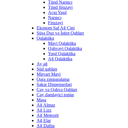
Tünd Narıncı
Tünd firuzəyi
Açıq Yaşıl
Narıncı
Firuzəyi
Ekonom Saf Ağ Çini
Şüşə Duz və İstiot Qabları
Qalaktika
Mavi Qalaktika
Qəhvəyi Qalaktika
Yaşıl Qalaktika
Ağ Qalaktika
Ay ağ
Süd qabları
Mirvari Mavi
Qara zımparalama
Şəkər Dispenserləri
Çay və Qəhvə Qabları
Çay dəmləyici toplar
Maşa
Ağ Almaz
Ağ Lizz
Ağ Meteorit
Ağ Elar
Ağ Dafna