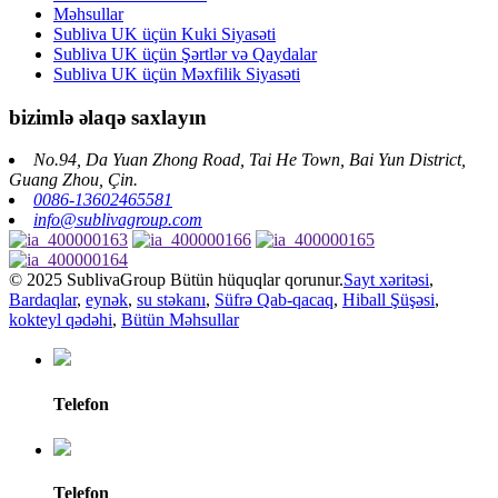
Məhsullar
Subliva UK üçün Kuki Siyasəti
Subliva UK üçün Şərtlər və Qaydalar
Subliva UK üçün Məxfilik Siyasəti
bizimlə əlaqə saxlayın
No.94, Da Yuan Zhong Road, Tai He Town, Bai Yun District,
Guang Zhou, Çin.
0086-13602465581
info@sublivagroup.com
© 2025 SublivaGroup Bütün hüquqlar qorunur.
Sayt xəritəsi
,
Bardaqlar
,
eynək
,
su stəkanı
,
Süfrə Qab-qacaq
,
Hiball Şüşəsi
,
kokteyl qədəhi
,
Bütün Məhsullar
Telefon
Telefon