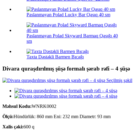
Paslanmayan Polad Lucky Bar Qaşıq 40 sm
Paslanmayan Polad Skyward Barmaq Qaşığı 40
sm
Taxta Dəstəkli Barmen Bıçağı
Divara quraşdırılmış şüşə formalı şərab rəfi – 4 şüşə
Məhsul Kodu:
WNRK0002
Ölçü:
Hündürlük: 860 mm Eni: 232 mm Diametr: 93 mm
Xalis çəki:
600 q