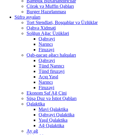
Bambuk Buxarlandırıcılar
Çörək və Muffin Qabları
Burger Hazırlanması
Süfrə əşyaları
Tort Stendləri, Boşqablar və Üzlüklər
Qəhvə Xidməti
Solğun Ağac Üzükləri
Qəhvəyi
Narıncı
Firuzəyi
Qab-qacaq ağacı halqaları
Qəhvəyi
Tünd Narıncı
Tünd firuzəyi
Açıq Yaşıl
Narıncı
Firuzəyi
Ekonom Saf Ağ Çini
Şüşə Duz və İstiot Qabları
Qalaktika
Mavi Qalaktika
Qəhvəyi Qalaktika
Yaşıl Qalaktika
Ağ Qalaktika
Ay ağ