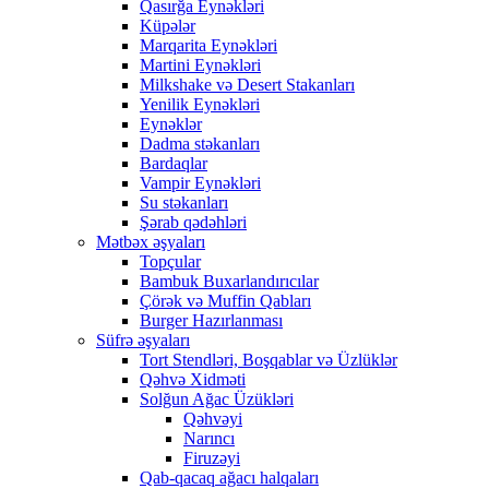
Qasırğa Eynəkləri
Küpələr
Marqarita Eynəkləri
Martini Eynəkləri
Milkshake və Desert Stakanları
Yenilik Eynəkləri
Eynəklər
Dadma stəkanları
Bardaqlar
Vampir Eynəkləri
Su stəkanları
Şərab qədəhləri
Mətbəx əşyaları
Topçular
Bambuk Buxarlandırıcılar
Çörək və Muffin Qabları
Burger Hazırlanması
Süfrə əşyaları
Tort Stendləri, Boşqablar və Üzlüklər
Qəhvə Xidməti
Solğun Ağac Üzükləri
Qəhvəyi
Narıncı
Firuzəyi
Qab-qacaq ağacı halqaları