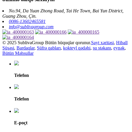
No.94, Da Yuan Zhong Road, Tai He Town, Bai Yun District,
Guang Zhou, Çin.
0086-13602465581
info@sublivagroup.com
© 2025 SublivaGroup Bütün hüquqlar qorunur.
Sayt xəritəsi
,
Hiball
Şüşəsi
,
Bardaqlar
,
Süfrə qabları
,
kokteyl qədəhi
,
su stəkanı
,
eynək
,
Bütün Məhsullar
Telefon
Telefon
E-poçt