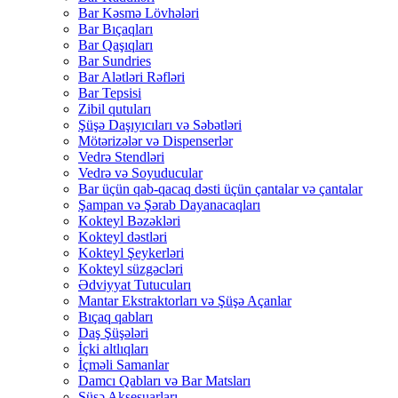
Bar Kəsmə Lövhələri
Bar Bıçaqları
Bar Qaşıqları
Bar Sundries
Bar Alətləri Rəfləri
Bar Tepsisi
Zibil qutuları
Şüşə Daşıyıcıları və Səbətləri
Mötərizələr və Dispenserlər
Vedrə Stendləri
Vedrə və Soyuducular
Bar üçün qab-qacaq dəsti üçün çantalar və çantalar
Şampan və Şərab Dayanacaqları
Kokteyl Bəzəkləri
Kokteyl dəstləri
Kokteyl Şeykerləri
Kokteyl süzgəcləri
Ədviyyat Tutucuları
Mantar Ekstraktorları və Şüşə Açanlar
Bıçaq qabları
Daş Şüşələri
İçki altlıqları
İçməli Samanlar
Damcı Qabları və Bar Matsları
Şüşə Aksesuarları