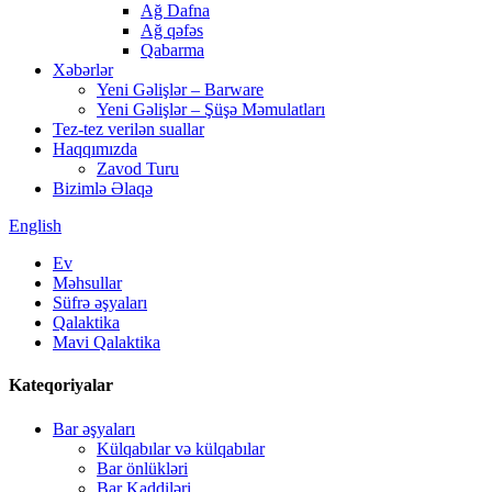
Ağ Dafna
Ağ qəfəs
Qabarma
Xəbərlər
Yeni Gəlişlər – Barware
Yeni Gəlişlər – Şüşə Məmulatları
Tez-tez verilən suallar
Haqqımızda
Zavod Turu
Bizimlə Əlaqə
English
Ev
Məhsullar
Süfrə əşyaları
Qalaktika
Mavi Qalaktika
Kateqoriyalar
Bar əşyaları
Külqabılar və külqabılar
Bar önlükləri
Bar Kaddiləri