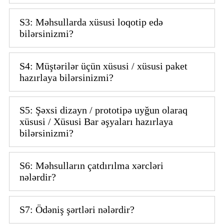
S3: Məhsullarda xüsusi loqotip edə
bilərsinizmi?
S4: Müştərilər üçün xüsusi / xüsusi paket
hazırlaya bilərsinizmi?
S5: Şəxsi dizayn / prototipə uyğun olaraq
xüsusi / Xüsusi Bar əşyaları hazırlaya
bilərsinizmi?
S6: Məhsulların çatdırılma xərcləri
nələrdir?
S7: Ödəniş şərtləri nələrdir?