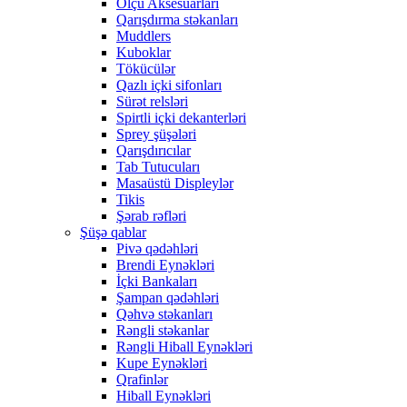
Ölçü Aksesuarları
Qarışdırma stəkanları
Muddlers
Kuboklar
Tökücülər
Qazlı içki sifonları
Sürət relsləri
Spirtli içki dekanterləri
Sprey şüşələri
Qarışdırıcılar
Tab Tutucuları
Masaüstü Displeylər
Tikis
Şərab rəfləri
Şüşə qablar
Pivə qədəhləri
Brendi Eynəkləri
İçki Bankaları
Şampan qədəhləri
Qəhvə stəkanları
Rəngli stəkanlar
Rəngli Hiball Eynəkləri
Kupe Eynəkləri
Qrafinlər
Hiball Eynəkləri