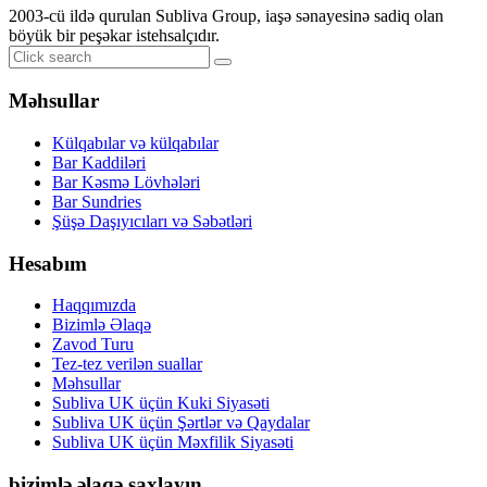
2003-cü ildə qurulan Subliva Group, iaşə sənayesinə sadiq olan
böyük bir peşəkar istehsalçıdır.
Məhsullar
Külqabılar və külqabılar
Bar Kaddiləri
Bar Kəsmə Lövhələri
Bar Sundries
Şüşə Daşıyıcıları və Səbətləri
Hesabım
Haqqımızda
Bizimlə Əlaqə
Zavod Turu
Tez-tez verilən suallar
Məhsullar
Subliva UK üçün Kuki Siyasəti
Subliva UK üçün Şərtlər və Qaydalar
Subliva UK üçün Məxfilik Siyasəti
bizimlə əlaqə saxlayın