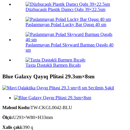
Düzbucaqlı Plastik Damcı Qabı 39×22.5sm
Paslanmayan Polad Lucky Bar Qaşıq 40 sm
Paslanmayan Polad Skyward Barmaq Qaşığı 40
sm
Taxta Dəstəkli Barmen Bıçağı
Blue Galaxy Qayıq Plitəsi 29.3sm×8sm
Məhsul Kodu:
TW-CKGL0042-BLU
Ölçü:
U293×W80×H33mm
Xalis çəki:
390 q