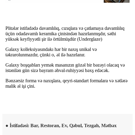
Plitələr istifadədə davamlılıq, cızıqlara və çatlamaya davamlılıq
üçün odadavamlı keramika çinisindən hazırlanmışdır, səthi
yüksək keyfiyyətli şir ilə örtülmüşdür (Underglaze)
Galaxy kolleksiyasındakı hər bir naxış unikal və
təkrarolunmazdır, çünki o, əl ilə hazırlanır.
Galaxy boşqabları yemək masanızın gözəl bir bəzəyi olacaq və
istənilən gün sizə bayram əhval-ruhiyyəsi bəxş edəcək.
Bənzərsiz forma və naxışlara, qeyri-standart formalara və xətlərə
malik əl işi çini.
● İstifadəsi: Bar, Restoran, Ev, Qəbul, Tezgah, Mətbəx