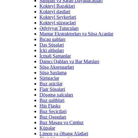
Şampan və Şərab Dayanacaqları
Kokteyl Bəzəkləri
Kokteyl dəstləri
Kokteyl Şeykerləri
Kokteyl süzgəcləri
Ədviyyat Tutucuları
Mantar Ekstraktorları və Şüşə Açanlar
Bıçaq qabları
Daş Şüşələri
İçki altlıqları
İçməli Samanlar
Damcı Qabları və Bar Matsları
Şüşə Aksesuarları
Şüşə Saxlama
Sürtgəclər
Buz əzicilər
Flair Şüşələri
Döşəmə xalçaları
Buz qəlibləri
Hip Flasks
Buz Seçiciləri
Buz Qaşıqları
Buz Maşası və Cımbız
Küpələr
Limon və Əhəng Alətləri