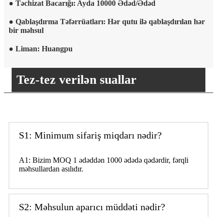
● Təchizat Bacarığı: Ayda 10000 Ədəd/Ədəd
● Qablaşdırma Təfərrüatları: Hər qutu ilə qablaşdırılan hər
bir məhsul
● Liman: Huangpu
Tez-tez verilən suallar
S1: Minimum sifariş miqdarı nədir?
A1: Bizim MOQ 1 ədəddən 1000 ədədə qədərdir, fərqli
məhsullardan asılıdır.
S2: Məhsulun aparıcı müddəti nədir?