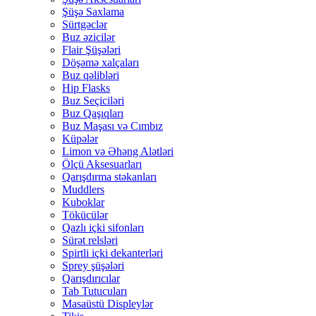
Şüşə Saxlama
Sürtgəclər
Buz əzicilər
Flair Şüşələri
Döşəmə xalçaları
Buz qəlibləri
Hip Flasks
Buz Seçiciləri
Buz Qaşıqları
Buz Maşası və Cımbız
Küpələr
Limon və Əhəng Alətləri
Ölçü Aksesuarları
Qarışdırma stəkanları
Muddlers
Kuboklar
Tökücülər
Qazlı içki sifonları
Sürət relsləri
Spirtli içki dekanterləri
Sprey şüşələri
Qarışdırıcılar
Tab Tutucuları
Masaüstü Displeylər