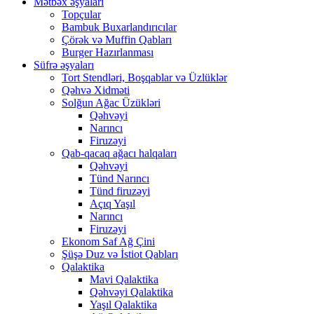
Mətbəx əşyaları
Topçular
Bambuk Buxarlandırıcılar
Çörək və Muffin Qabları
Burger Hazırlanması
Süfrə əşyaları
Tort Stendləri, Boşqablar və Üzlüklər
Qəhvə Xidməti
Solğun Ağac Üzükləri
Qəhvəyi
Narıncı
Firuzəyi
Qab-qacaq ağacı halqaları
Qəhvəyi
Tünd Narıncı
Tünd firuzəyi
Açıq Yaşıl
Narıncı
Firuzəyi
Ekonom Saf Ağ Çini
Şüşə Duz və İstiot Qabları
Qalaktika
Mavi Qalaktika
Qəhvəyi Qalaktika
Yaşıl Qalaktika