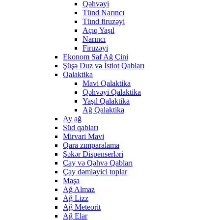
Qəhvəyi
Tünd Narıncı
Tünd firuzəyi
Açıq Yaşıl
Narıncı
Firuzəyi
Ekonom Saf Ağ Çini
Şüşə Duz və İstiot Qabları
Qalaktika
Mavi Qalaktika
Qəhvəyi Qalaktika
Yaşıl Qalaktika
Ağ Qalaktika
Ay ağ
Süd qabları
Mirvari Mavi
Qara zımparalama
Şəkər Dispenserləri
Çay və Qəhvə Qabları
Çay dəmləyici toplar
Maşa
Ağ Almaz
Ağ Lizz
Ağ Meteorit
Ağ Elar