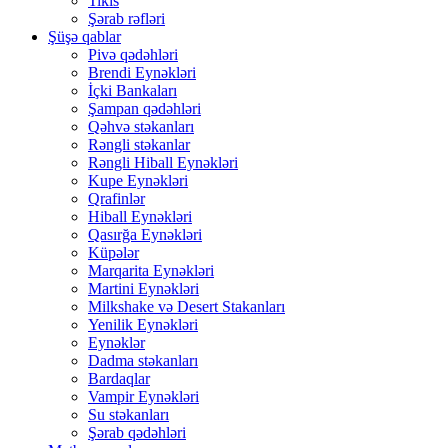
Tikis
Şərab rəfləri
Şüşə qablar
Pivə qədəhləri
Brendi Eynəkləri
İçki Bankaları
Şampan qədəhləri
Qəhvə stəkanları
Rəngli stəkanlar
Rəngli Hiball Eynəkləri
Kupe Eynəkləri
Qrafinlər
Hiball Eynəkləri
Qasırğa Eynəkləri
Küpələr
Marqarita Eynəkləri
Martini Eynəkləri
Milkshake və Desert Stakanları
Yenilik Eynəkləri
Eynəklər
Dadma stəkanları
Bardaqlar
Vampir Eynəkləri
Su stəkanları
Şərab qədəhləri