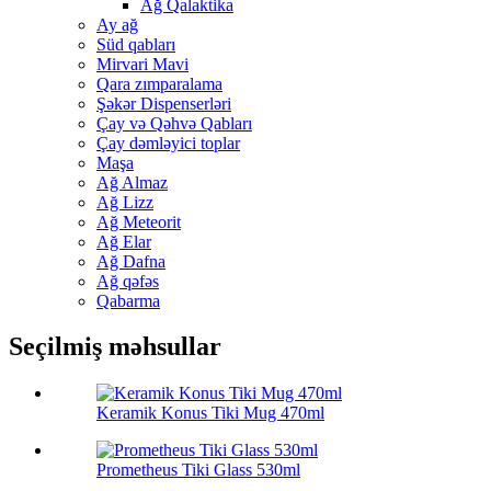
Ağ Qalaktika
Ay ağ
Süd qabları
Mirvari Mavi
Qara zımparalama
Şəkər Dispenserləri
Çay və Qəhvə Qabları
Çay dəmləyici toplar
Maşa
Ağ Almaz
Ağ Lizz
Ağ Meteorit
Ağ Elar
Ağ Dafna
Ağ qəfəs
Qabarma
Seçilmiş məhsullar
Keramik Konus Tiki Mug 470ml
Prometheus Tiki Glass 530ml