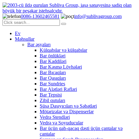
0086-13602465581
info@sublivagroup.com
Ev
Məhsullar
Bar əşyaları
Külqabılar və külqabılar
Bar önlükləri
Bar Kaddiləri
Bar Kəsmə Lövhələri
Bar Bıçaqları
Bar Qaşıqları
Bar Sundries
Bar Alətləri Rəfləri
Bar Tepsisi
Zibil qutuları
Şüşə Daşıyıcıları və Səbətləri
Mötərizələr və Dispenserlər
Vedrə Stendləri
Vedrə və Soyuducular
Bar üçün qab-qacaq dəsti üçün çantalar və
çantalar