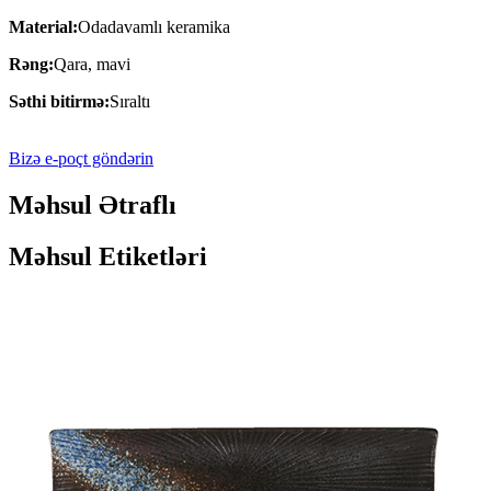
Material:
Odadavamlı keramika
Rəng:
Qara, mavi
Səthi bitirmə:
Sıraltı
Bizə e-poçt göndərin
Məhsul Ətraflı
Məhsul Etiketləri