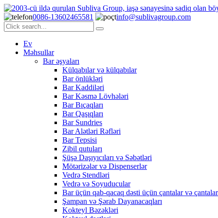
0086-13602465581
info@sublivagroup.com
Ev
Məhsullar
Bar əşyaları
Külqabılar və külqabılar
Bar önlükləri
Bar Kaddiləri
Bar Kəsmə Lövhələri
Bar Bıçaqları
Bar Qaşıqları
Bar Sundries
Bar Alətləri Rəfləri
Bar Tepsisi
Zibil qutuları
Şüşə Daşıyıcıları və Səbətləri
Mötərizələr və Dispenserlər
Vedrə Stendləri
Vedrə və Soyuducular
Bar üçün qab-qacaq dəsti üçün çantalar və çantalar
Şampan və Şərab Dayanacaqları
Kokteyl Bəzəkləri