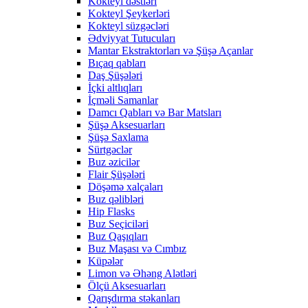
Kokteyl dəstləri
Kokteyl Şeykerləri
Kokteyl süzgəcləri
Ədviyyat Tutucuları
Mantar Ekstraktorları və Şüşə Açanlar
Bıçaq qabları
Daş Şüşələri
İçki altlıqları
İçməli Samanlar
Damcı Qabları və Bar Matsları
Şüşə Aksesuarları
Şüşə Saxlama
Sürtgəclər
Buz əzicilər
Flair Şüşələri
Döşəmə xalçaları
Buz qəlibləri
Hip Flasks
Buz Seçiciləri
Buz Qaşıqları
Buz Maşası və Cımbız
Küpələr
Limon və Əhəng Alətləri
Ölçü Aksesuarları
Qarışdırma stəkanları