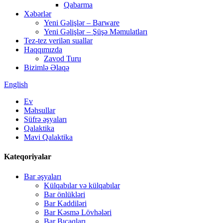
Qabarma
Xəbərlər
Yeni Gəlişlər – Barware
Yeni Gəlişlər – Şüşə Məmulatları
Tez-tez verilən suallar
Haqqımızda
Zavod Turu
Bizimlə Əlaqə
English
Ev
Məhsullar
Süfrə əşyaları
Qalaktika
Mavi Qalaktika
Kateqoriyalar
Bar əşyaları
Külqabılar və külqabılar
Bar önlükləri
Bar Kaddiləri
Bar Kəsmə Lövhələri
Bar Bıçaqları