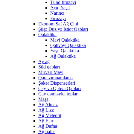
Tünd firuzəyi
Açıq Yaşıl
Narıncı
Firuzəyi
Ekonom Saf Ağ Çini
Şüşə Duz və İstiot Qabları
Qalaktika
Mavi Qalaktika
Qəhvəyi Qalaktika
Yaşıl Qalaktika
Ağ Qalaktika
Ay ağ
Süd qabları
Mirvari Mavi
Qara zımparalama
Şəkər Dispenserləri
Çay və Qəhvə Qabları
Çay dəmləyici toplar
Maşa
Ağ Almaz
Ağ Lizz
Ağ Meteorit
Ağ Elar
Ağ Dafna
Ağ qəfəs