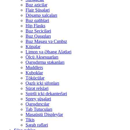
Buz əzicilər
Flair Şüşələri
Döşəmə xalçaları
Buz qəlibləri
Hip Flasks
Buz Seçiciləri
Buz Qaşıqları
Buz Maşası və Cımbız
Küpələr
Limon və Əhəng Alətləri
Ölçü Aksesuarları
Qarışdırma stəkanları
Muddlers
Kuboklar
Tökücülər
Qazlı içki sifonları
Sürət relsləri
Spirtli içki dekanterləri
Sprey şüşələri
Qarışdırıcılar
Tab Tutucuları
Masaüstü Displeylər
Tikis
Şərab rəfləri