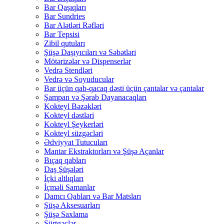
Bar Qaşıqları
Bar Sundries
Bar Alətləri Rəfləri
Bar Tepsisi
Zibil qutuları
Şüşə Daşıyıcıları və Səbətləri
Mötərizələr və Dispenserlər
Vedrə Stendləri
Vedrə və Soyuducular
Bar üçün qab-qacaq dəsti üçün çantalar və çantalar
Şampan və Şərab Dayanacaqları
Kokteyl Bəzəkləri
Kokteyl dəstləri
Kokteyl Şeykerləri
Kokteyl süzgəcləri
Ədviyyat Tutucuları
Mantar Ekstraktorları və Şüşə Açanlar
Bıçaq qabları
Daş Şüşələri
İçki altlıqları
İçməli Samanlar
Damcı Qabları və Bar Matsları
Şüşə Aksesuarları
Şüşə Saxlama
Sürtgəclər