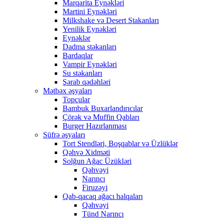
Marqarita Eynəkləri
Martini Eynəkləri
Milkshake və Desert Stakanları
Yenilik Eynəkləri
Eynəklər
Dadma stəkanları
Bardaqlar
Vampir Eynəkləri
Su stəkanları
Şərab qədəhləri
Mətbəx əşyaları
Topçular
Bambuk Buxarlandırıcılar
Çörək və Muffin Qabları
Burger Hazırlanması
Süfrə əşyaları
Tort Stendləri, Boşqablar və Üzlüklər
Qəhvə Xidməti
Solğun Ağac Üzükləri
Qəhvəyi
Narıncı
Firuzəyi
Qab-qacaq ağacı halqaları
Qəhvəyi
Tünd Narıncı