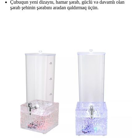
Çubuqun yeni dizaynı, hamar şərab, güclü və davamlı olan
şərab şehinin şərabını aradan qaldırmaq üçün.