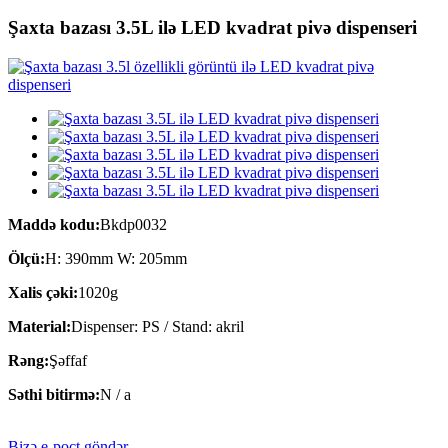
Şaxta bazası 3.5L ilə LED kvadrat pivə dispenseri
Maddə kodu:
Bkdp0032
Ölçü:
H: 390mm W: 205mm
Xalis çəki:
1020g
Material:
Dispenser: PS / Stand: akril
Rəng:
Şəffaf
Səthi bitirmə:
N / a
Bizə e-poçt göndər