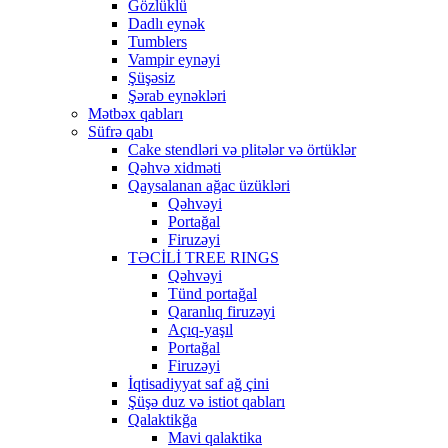
Gözlüklü
Dadlı eynək
Tumblers
Vampir eynəyi
Şüşəsiz
Şərab eynəkləri
Mətbəx qabları
Süfrə qabı
Cake stendləri və plitələr və örtüklər
Qəhvə xidməti
Qaysalanan ağac üzükləri
Qəhvəyi
Portağal
Firuzəyi
TƏCİLİ TREE RINGS
Qəhvəyi
Tünd portağal
Qaranlıq firuzəyi
Açıq-yaşıl
Portağal
Firuzəyi
İqtisadiyyat saf ağ çini
Şüşə duz və istiot qabları
Qalaktikğa
Mavi qalaktika