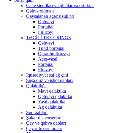
Süfrə qabı
Cake stendləri və plitələr və örtüklər
Qəhvə xidməti
Qaysalanan ağac üzükləri
Qəhvəyi
Portağal
Firuzəyi
TƏCİLİ TREE RINGS
Qəhvəyi
Tünd portağal
Qaranlıq firuzəyi
Açıq-yaşıl
Portağal
Firuzəyi
İqtisadiyyat saf ağ çini
Şüşə duz və istiot qabları
Qalaktikğa
Mavi qalaktika
Qəhvəyi qalaktika
Yaşıl qalaktika
Ağ qalaktika
Süd qabları
Şəkər dispenserləri
Çay və qəhvə qabları
Çay infuzeri topları