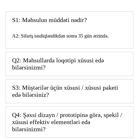
S1: Məhsulun müddəti nədir?
A2: Sifariş təsdiqləndikdən sonra 35 gün ərzində.
Q2: Məhsullarda loqotipi xüsusi edə
bilərsinizmi?
S3: Müştərilər üçün xüsusi / xüsusi paketi
edə bilərsiniz?
Q4: Şəxsi dizayn / prototipinə görə, spekil /
xüsusi effektiv elementləri edə
bilərsinizmi?