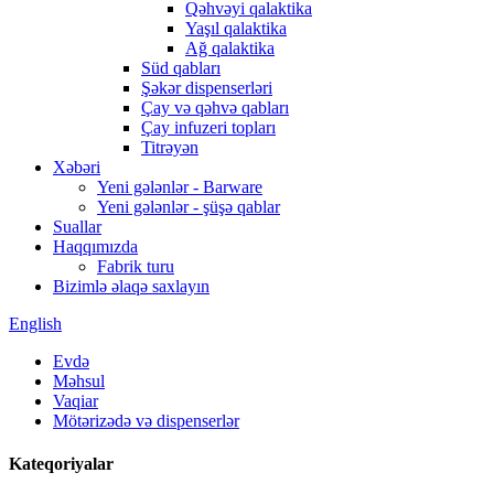
Qəhvəyi qalaktika
Yaşıl qalaktika
Ağ qalaktika
Süd qabları
Şəkər dispenserləri
Çay və qəhvə qabları
Çay infuzeri topları
Titrəyən
Xəbəri
Yeni gələnlər - Barware
Yeni gələnlər - şüşə qablar
Suallar
Haqqımızda
Fabrik turu
Bizimlə əlaqə saxlayın
English
Evdə
Məhsul
Vaqiar
Mötərizədə və dispenserlər
Kateqoriyalar