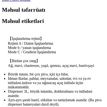
Məhsul təfərrüatı
Məhsul etiketləri
【İşıqlandırma rejimi】
Rejimi A / Daimi İşıqlandırma
Mode b / yanan işıqlandırma
Mode C / Gradient İşıqlandırma
【Birdən çox rəng】
Ağ, mavi, chartreuse, yaşıl, qırmızı, açıq mavi, bənövşəyi
Böyük tutum, bir çox pivə, içki içə bilər,
İdman Barlar, pablar, meyxanalar, salonlar, rvs və ya ev
istifadəsi.indoor və ya sığınacaq açıq istifadə üçün
mükəmməldir.
Dispenser 3L, böyük tutumlu, doldurulması və istifadəsi
asandır.
Ayrı-ayrı şərab barel, sökülən və təmizləmək asandır. (Bu pivə
dispenser batareyaları daxil deyil).