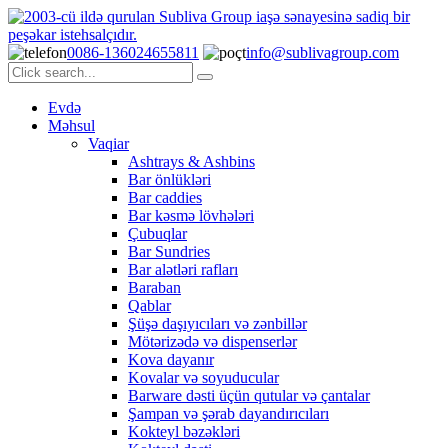
0086-136024655811
info@sublivagroup.com
Evdə
Məhsul
Vaqiar
Ashtrays & Ashbins
Bar önlükləri
Bar caddies
Bar kəsmə lövhələri
Çubuqlar
Bar Sundries
Bar alətləri rafları
Baraban
Qablar
Şüşə daşıyıcıları və zənbillər
Mötərizədə və dispenserlər
Kova dayanır
Kovalar və soyuducular
Barware dəsti üçün qutular və çantalar
Şampan və şərab dayandırıcıları
Kokteyl bəzəkləri