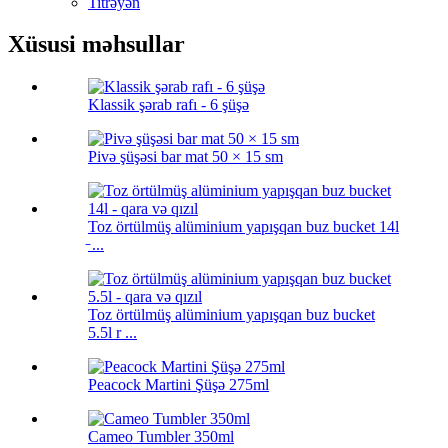
Titrəyən
Xüsusi məhsullar
Klassik şərab rafı - 6 şüşə
Pivə şüşəsi bar mat 50 × 15 sm
Toz örtülmüş alüminium yapışqan buz bucket 14l
̵ ...
Toz örtülmüş alüminium yapışqan buz bucket
5.5l r ...
Peacock Martini Şüşə 275ml
Cameo Tumbler 350ml