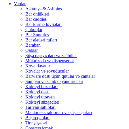
Vaqiar
Ashtrays & Ashbins
Bar önlükləri
Bar caddies
Bar kəsmə lövhələri
Çubuqlar
Bar Sundries
Bar alətləri rafları
Baraban
Qablar
Şüşə daşıyıcıları və zənbillər
Mötərizədə və dispenserlər
Kova dayanır
Kovalar və soyuducular
Barware dəsti üçün qutular və çantalar
Şampan və şərab dayandırıcıları
Kokteyl bəzəkləri
Kokteyl dəsti
Kokteyl titrəyən
Kokteyl süzgəcləri
Tarıyan sahibləri
Mantar ekstraktorları və şüşə açarları
Bıçaq qabları
Tire şüşələri
Coasters içmək