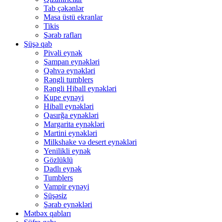
Tab çəkənlər
Masa üstü ekranlar
Tikis
Şərab rafları
Şüşə qab
Pivəli eynək
Şampan eynəkləri
Qəhvə eynəkləri
Rəngli tumblers
Rəngli Hiball eynəkləri
Kupe eynəyi
Hiball eynəkləri
Qasırğa eynəkləri
Margarita eynəkləri
Martini eynəkləri
Milkshake və desert eynəkləri
Yenilikli eynək
Gözlüklü
Dadlı eynək
Tumblers
Vampir eynəyi
Şüşəsiz
Şərab eynəkləri
Mətbəx qabları