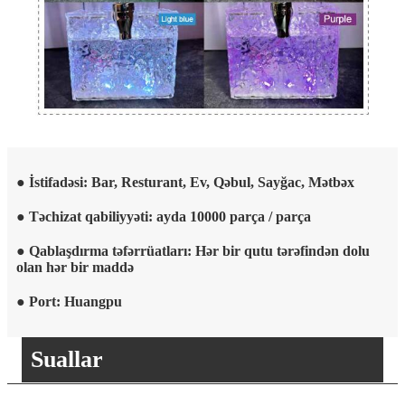
● İstifadəsi: Bar, Resturant, Ev, Qəbul, Sayğac, Mətbəx
● Təchizat qabiliyyəti: ayda 10000 parça / parça
● Qablaşdırma təfərrüatları: Hər bir qutu tərəfindən dolu
olan hər bir maddə
● Port: Huangpu
Suallar