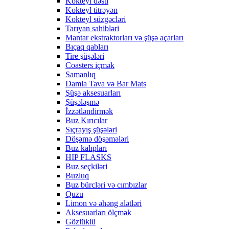
Kokteyl dəsti
Kokteyl titrəyən
Kokteyl süzgəcləri
Tarıyan sahibləri
Mantar ekstraktorları və şüşə açarları
Bıçaq qabları
Tire şüşələri
Coasters içmək
Samanlıq
Damla Tava və Bar Mats
Şüşə aksesuarları
Şüşələşmə
İzzətləndirmək
Buz Kırıcılar
Sıçrayış şüşələri
Döşəmə döşəmələri
Buz kalıpları
HIP FLASKS
Buz seçkiləri
Buzluq
Buz bürcləri və cımbızlar
Quzu
Limon və əhəng alətləri
Aksesuarları ölçmək
Gözlüklü