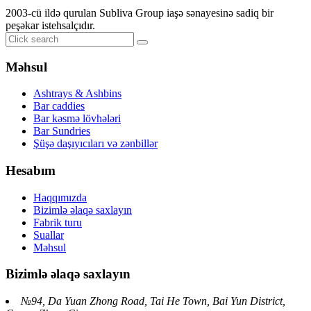
2003-cü ildə qurulan Subliva Group iaşə sənayesinə sadiq bir
peşəkar istehsalçıdır.
Məhsul
Ashtrays & Ashbins
Bar caddies
Bar kəsmə lövhələri
Bar Sundries
Şüşə daşıyıcıları və zənbillər
Hesabım
Haqqımızda
Bizimlə əlaqə saxlayın
Fabrik turu
Suallar
Məhsul
Bizimlə əlaqə saxlayın
№94, Da Yuan Zhong Road, Tai He Town, Bai Yun District,