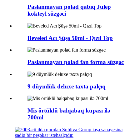
Paslanmayan polad qabıq Julep
kokteyl süzgəci
Beveled Acı Şüşə 50ml - Qızıl Top
Paslanmayan polad fan forma süzgəc
9 düymlük deluxe taxta palçıq
Mis örtüklü balqabaq kupası ilə
700ml