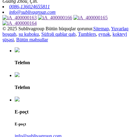
Guang Zhou, Çin.
0086-136024655811
info@sublivagroup.com
© 2025 Sublivagroup Bütün hüquqlar qorunur.
Sitemap
,
Yuvarlaq
boşqab
,
su kuboku
,
Süfrəli qablar qab
,
Tumblers
,
eynək
,
kokteyl
şüşəsi
,
Bütün məhsullar
Telefon
Telefon
E-poçt
E-poçt
info@sublivagroup.com