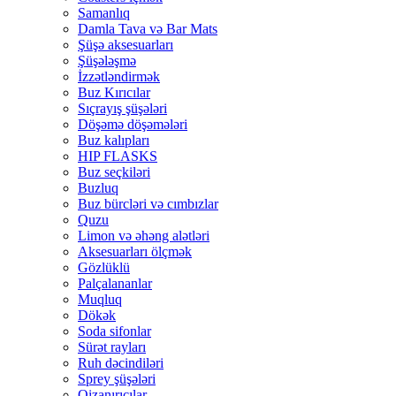
Samanlıq
Damla Tava və Bar Mats
Şüşə aksesuarları
Şüşələşmə
İzzətləndirmək
Buz Kırıcılar
Sıçrayış şüşələri
Döşəmə döşəmələri
Buz kalıpları
HIP FLASKS
Buz seçkiləri
Buzluq
Buz bürcləri və cımbızlar
Quzu
Limon və əhəng alətləri
Aksesuarları ölçmək
Gözlüklü
Palçalananlar
Muqluq
Dökək
Soda sifonlar
Sürət rayları
Ruh dəcindiləri
Sprey şüşələri
Qizanırıcılar