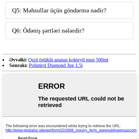
Q5: Məhsullar üçün göndərmə nədir?
Q6: Ödəniş şərtləri nələrdir?
Əvvəlki:
Qızıl örtüklü ananas kokteyli mug 500ml
Sonrakı:
Polistirol Diamond Jug 1.5l