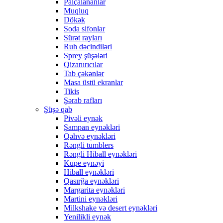
Palçalananlar
Muqluq
Dökək
Soda sifonlar
Sürət rayları
Ruh dəcindiləri
Sprey şüşələri
Qizanırıcılar
Tab çəkənlər
Masa üstü ekranlar
Tikis
Şərab rafları
Şüşə qab
Pivəli eynək
Şampan eynəkləri
Qəhvə eynəkləri
Rəngli tumblers
Rəngli Hiball eynəkləri
Kupe eynəyi
Hiball eynəkləri
Qasırğa eynəkləri
Margarita eynəkləri
Martini eynəkləri
Milkshake və desert eynəkləri
Yenilikli eynək