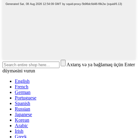
Axtarış və ya bağlamaq üçün Enter
düyməsini vurun
English
French
German
Portuguese
Spanish
Russian
Japanese
Korean
Arabic
Irish
Greek